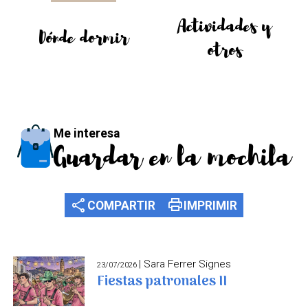
Actividades y
Dónde dormir
otros
Me interesa
Guardar en la mochila
share
print
COMPARTIR
IMPRIMIR
| Sara Ferrer Signes
23/07/2026
Fiestas patronales II