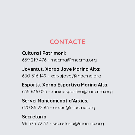
CONTACTE
Cultura i Patrimoni:
659 219 476 - macma@macma.org
Joventut. Xarxa Jove Marina Alta:
680 516 149 - xarxajove@macma.org
Esports. Xarxa Esportiva Marina Alta:
635 636 023 - xarxaesportiva@macma.org
Servei Mancomunat d’Arxius:
620 85 22 83 - arxius@macma.org
Secretaria:
96 575 72 37 - secretaria@macma.org