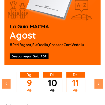
La Guia MACMA
Agost
#PerL'Agost,ElsOcells,GrossosComVedells
Descarregar Guia PDF
Ds.
Dg.
Dl.
Dt.
Dc.
8
9
10
11
12
chevron_left
chevron_right
Ag.
Ag.
Ag.
Ag.
Ag.