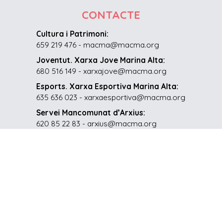
CONTACTE
Cultura i Patrimoni:
659 219 476 - macma@macma.org
Joventut. Xarxa Jove Marina Alta:
680 516 149 - xarxajove@macma.org
Esports. Xarxa Esportiva Marina Alta:
635 636 023 - xarxaesportiva@macma.org
Servei Mancomunat d’Arxius:
620 85 22 83 - arxius@macma.org
Secretaria:
96 575 72 37 - secretaria@macma.org
XARXES SOCIALS
Mancomunitat Comarcal de la Marina Alta: