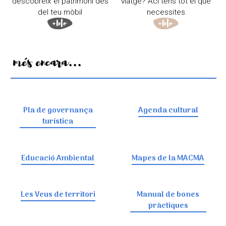
descobreix el patrimoni des
viatge? Ací tens tot el que
del teu mòbil
necessites
I més encara...
Pla de governança
Agenda cultural
turística
Educació Ambiental
Mapes de la MACMA
Les Veus de territori
Manual de bones
pràctiques