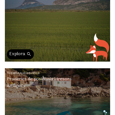
Explora
search
Riquesa subaquàtica
Praderies de posidònia i tresors
amagats