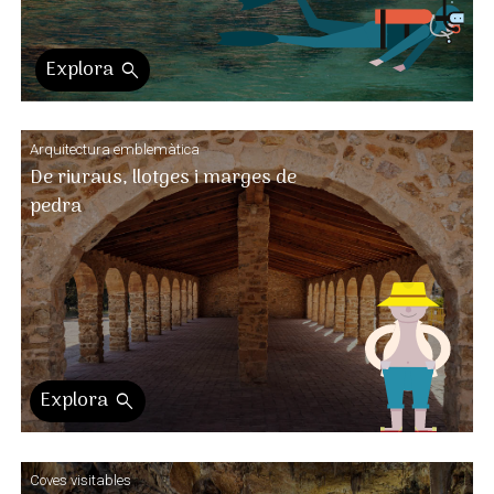
Explora
search
Arquitectura emblemàtica
De riuraus, llotges i marges de
pedra
Explora
search
Coves visitables