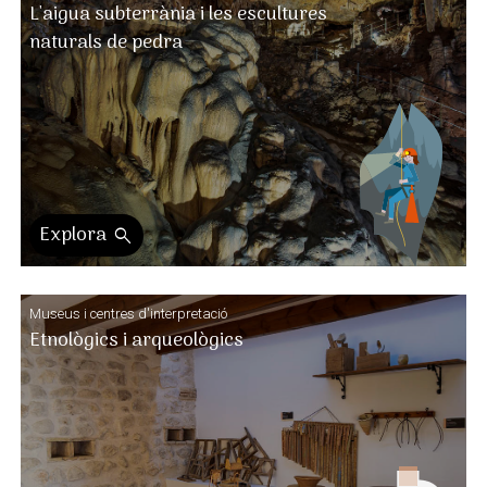
L'aigua subterrània i les escultures
naturals de pedra
Explora
search
Museus i centres d'interpretació
Etnològics i arqueològics