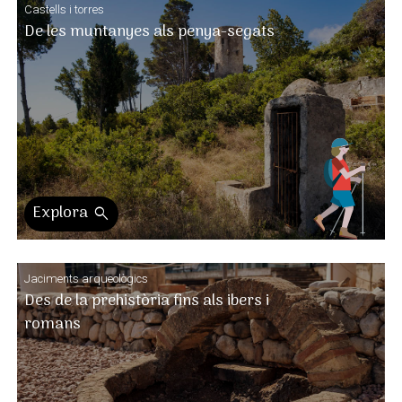
Castells i torres
De les muntanyes als penya-segats
Explora
search
Jaciments arqueològics
Des de la prehistòria fins als ibers i
romans