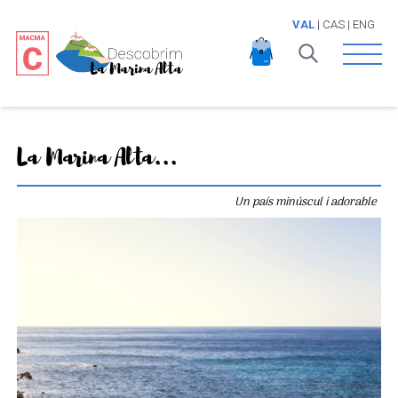
VAL
|
CAS
|
ENG
Open 
La Marina Alta...
Un país minúscul i adorable