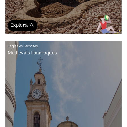
Explora
search
Esglésies i ermites
Medievals i barroques