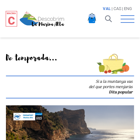
VAL
|
CAS
|
ENG
Open 
De temporada...
Si a la muntanya vas
del que portes menjaràs
Dita popular