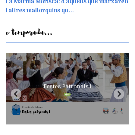
La Marina Morisca: d'aquells que marxaren
i altres mallorquins qu...
De temporada...
Un paisatge que mai s'acaba
Festes Patronals I