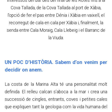
interessos del dia: des del final de les Rotes fins a la
Cova Tallada, de la Cova Tallada al port de Xàbia,
l’opció de fer el pas entre Dénia i Xàbia en vaixell, el
recorregut de cala en cala per Xàbia i, finalment, la
senda entre Cala Moraig, Cala Llebeig i el Barranc de
la Viuda.
UN POC D’HISTÒRIA. Sabem d’on venim per
decidir on anem.
La costa de la Marina Alta té una personalitat molt
definida. El relleu calcari s’aboca a la mar i crea una
successió de cingles, entrants, coves i petites cales
que expliquen tant la geologia com la vida humana del