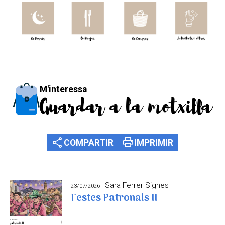
M'interessa
Guardar a la motxilla
share
print
COMPARTIR
IMPRIMIR
| Sara Ferrer Signes
23/07/2026
Festes Patronals II