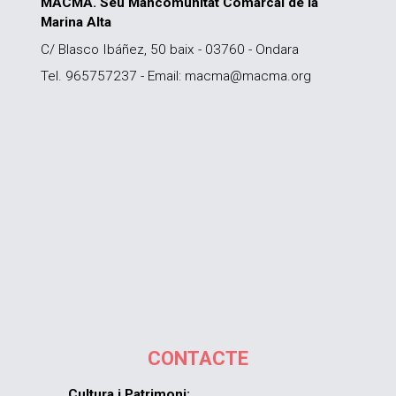
MACMA. Seu Mancomunitat Comarcal de la
Marina Alta
C/ Blasco Ibáñez, 50 baix - 03760 - Ondara
Tel. 965757237 - Email: macma@macma.org
CONTACTE
Cultura i Patrimoni: