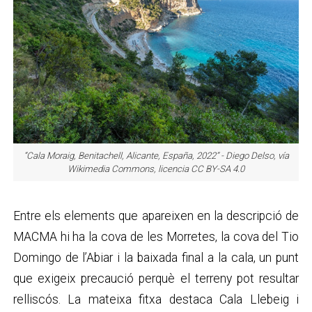
“Cala Moraig, Benitachell, Alicante, España, 2022” - Diego Delso, vía
Wikimedia Commons, licencia CC BY-SA 4.0
Entre els elements que apareixen en la descripció de
MACMA hi ha la cova de les Morretes, la cova del Tio
Domingo de l’Abiar i la baixada final a la cala, un punt
que exigeix precaució perquè el terreny pot resultar
relliscós. La mateixa fitxa destaca Cala Llebeig i