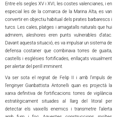
Entre els segles XV i XVI, les costes valencianes, i en
especial les de la comarca de la Marina Alta, es van
convertir en objectiu habitual dels pirates barbarescs i
turcs. Les cales, platges i amagatalls naturals que hui
admirem, aleshores eren punts vulnerables d’atac.
Davant aquesta situació, es va impulsar un sistema de
defensa costaner que combinava torres de guaita,
castells i esglésies fortificades, enllaçats visualment
per alertar del perill imminent.
Va ser sota el regnat de Felip II i amb l’impuls de
l’enginyer Gianbattista Antonelli quan es projectà la
xarxa definitiva de fortificacions: torres de vigilància
estratègicament situades al llarg del litoral per
detectar els vaixells enemics i transmetre l’alerta
amb fum i foc. Aquestes construccions, moltes