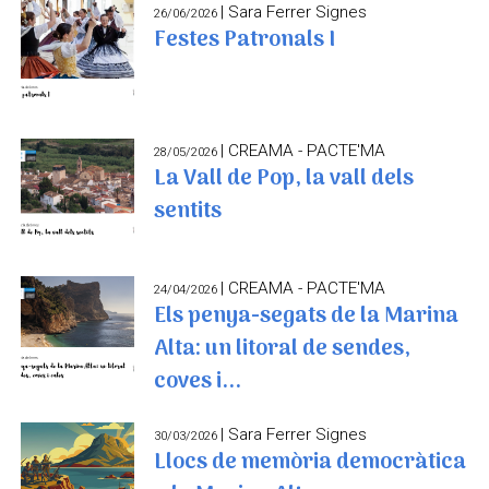
| Sara Ferrer Signes
26/06/2026
Festes Patronals I
| CREAMA - PACTE'MA
28/05/2026
La Vall de Pop, la vall dels
sentits
| CREAMA - PACTE'MA
24/04/2026
Els penya-segats de la Marina
Alta: un litoral de sendes,
coves i...
| Sara Ferrer Signes
30/03/2026
Llocs de memòria democràtica