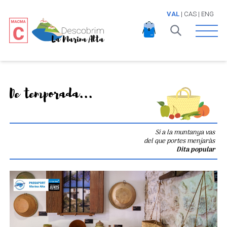
VAL
|
CAS
|
ENG
Open 
De temporada...
Si a la muntanya vas
del que portes menjaràs
Dita popular