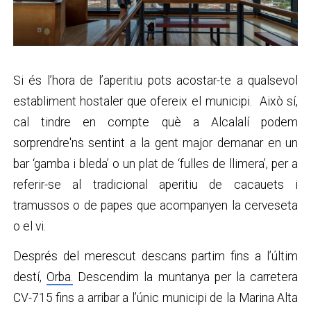
Si és l’hora de l’aperitiu pots acostar-te a qualsevol
establiment hostaler que ofereix el municipi. Això sí,
cal tindre en compte què a Alcalalí podem
sorprendre'ns sentint a la gent major demanar en un
bar ‘gamba i bleda’ o un plat de ‘fulles de llimera’, per a
referir-se al tradicional aperitiu de cacauets i
tramussos o de papes que acompanyen la cerveseta
o el vi.
Després del merescut descans partim fins a l’últim
destí,
Orba.
Descendim la muntanya per la carretera
CV-715 fins a arribar a l’únic municipi de la Marina Alta