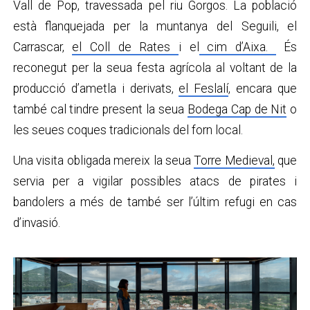
Vall de Pop, travessada pel riu Gorgos. La població
està flanquejada per la muntanya del Seguili, el
Carrascar,
el Coll de Rates
i el
cim d’Aixa.
És
reconegut per la seua festa agrícola al voltant de la
producció d’ametla i derivats,
el Feslalí
, encara que
també cal tindre present la seua
Bodega Cap de Nit
o
les seues coques tradicionals del forn local.
Una visita obligada mereix la seua
Torre Medieval,
que
servia per a vigilar possibles atacs de pirates i
bandolers a més de també ser l’últim refugi en cas
d’invasió.