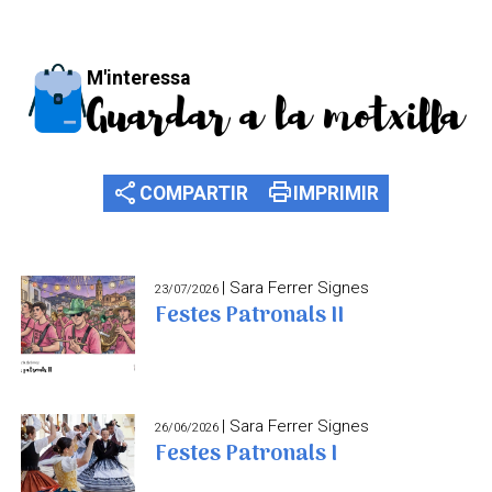
M'interessa
Guardar a la motxilla
share
print
COMPARTIR
IMPRIMIR
| Sara Ferrer Signes
23/07/2026
Festes Patronals II
| Sara Ferrer Signes
26/06/2026
Festes Patronals I