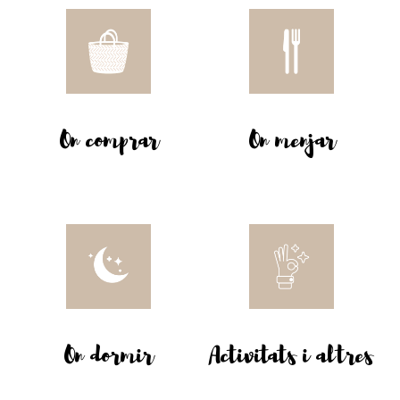
On comprar
On menjar
On dormir
Activitats i altres