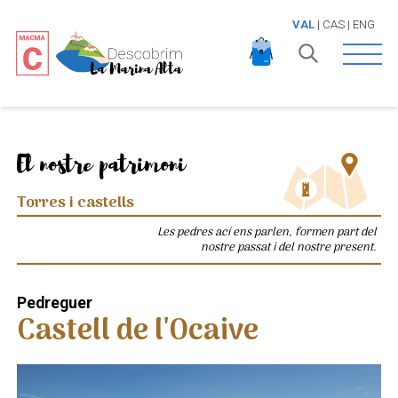
VAL
|
CAS
|
ENG
Open 
El nostre patrimoni
Torres i castells
Les pedres ací ens parlen, formen part del
nostre passat i del nostre present.
Pedreguer
Castell de l'Ocaive