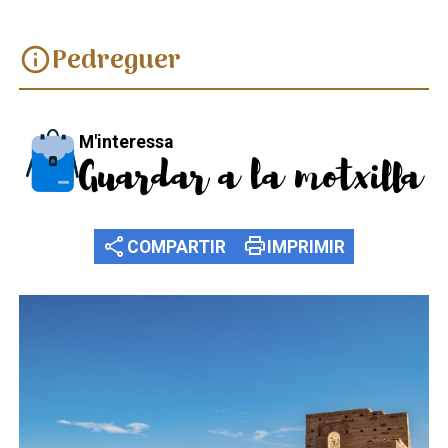
Pedreguer
info
M'interessa
Guardar a la motxilla
share
print
COMPARTIR
IMPRIMIR