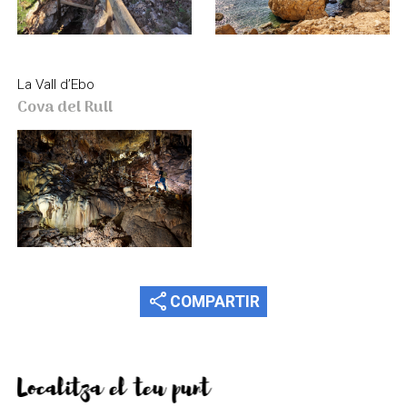
La Vall d’Ebo
Cova del Rull
share
COMPARTIR
Localitza el teu punt