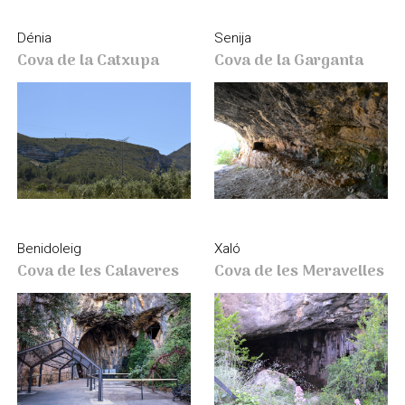
Senija
Dénia
Cova de la Garganta
Cova de la Catxupa
Benidoleig
Xaló
Cova de les Calaveres
Cova de les Meravelles