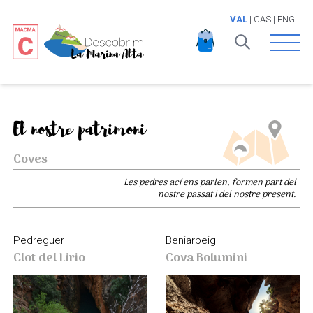
VAL
|
CAS
|
ENG
Open 
El nostre patrimoni
Coves
Les pedres ací ens parlen, formen part del
nostre passat i del nostre present.
Beniarbeig
Pedreguer
Cova Bolumini
Clot del Lirio