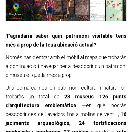
T'agradaria saber quin patrimoni visitable tens
més a prop de la teua ubicació actual?
Només has d'entrar amb el mòbil al mapa que trobaràs
a continuació i navegar per a descobrir quin patrimoni
o museu et queda més a prop.
Una comarca rica en patrimoni cultural i natural on
trobaràs un total de
23 museus
,
126 punts
d'arquitectura emblemàtica
—en què
podràs
descobrir des de llavadors fins a molins de vent
—
,
16
jaciments arqueològics
,
24 fortificacions
medievals i modernes
,
27 pobles
dins de la
ruta