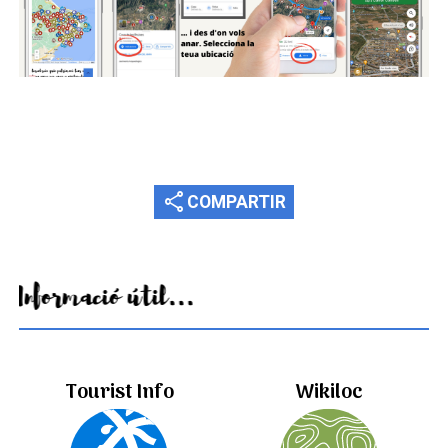
share
COMPARTIR
Informació útil...
Tourist Info
Wikiloc