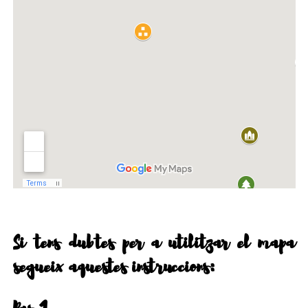
Si tens dubtes per a utilitzar el mapa
segueix aquestes instruccions: