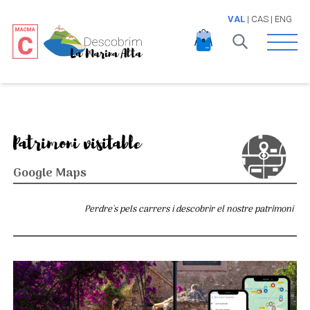
VAL
|
CAS
|
ENG
Open 
Patrimoni visitable
Google Maps
Perdre's pels carrers i descobrir el nostre patrimoni