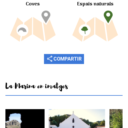
Coves
Espais naturals
share
COMPARTIR
La Marina en imatges