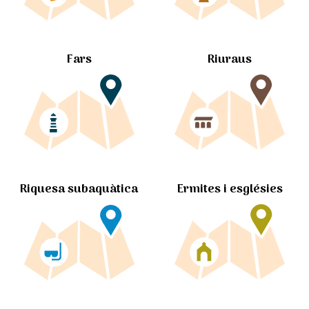
Fars
Riuraus
Ermites i esglésies
Riquesa subaquàtica