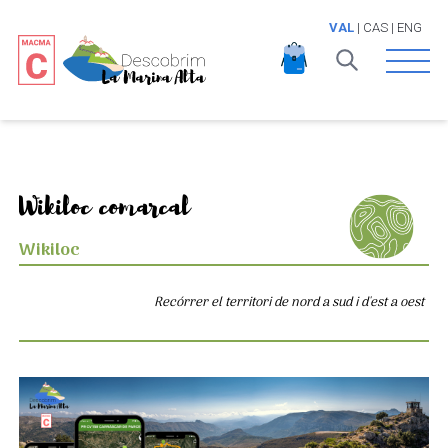
VAL
|
CAS
|
ENG
Open 
Wikiloc comarcal
Wikiloc
Recórrer el territori de nord a sud i d'est a oest