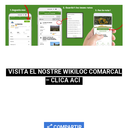
VISITA EL NOSTRE WIKILOC COMARCAL
– CLICA ACÍ
share
COMPARTIR