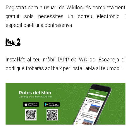
Registra’t com a usuari de Wikiloc, és completament
gratuït sols necessites un correu electrònic i
especificar-li una contrasenya.
Pas 2
Instal·la’t al teu mòbil l’APP de Wikiloc. Escaneja el
codi que trobaràs ací baix per instal·lar-la al teu mòbil.