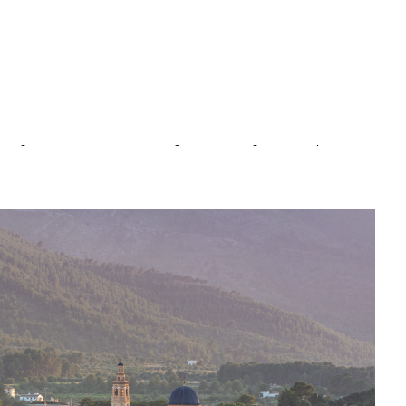
l per entendre el caràcter de la Vall. El seu nucli antic
rgos ofereix un recorregut fàcil i agradable, perfecte