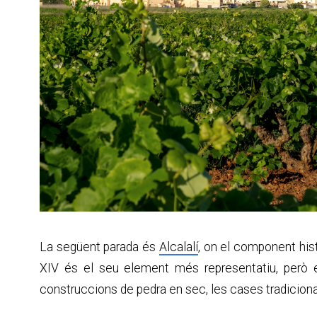
La següent parada és
Alcalalí
, on el component his
XIV és el seu element més representatiu, però el
construccions de pedra en sec, les cases tradicional