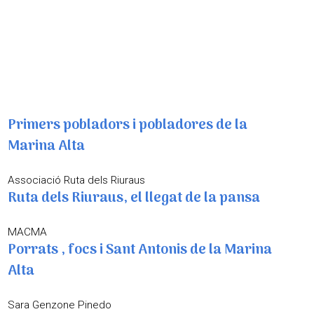
Mireia Moreno Maillo
Observació d'aus a la Marina Alta
Mireia Moreno Maillo
Entre vinyes - Un món de vins
Mireia Moreno Maillo
Primers pobladors i pobladores de la
Marina Alta
Associació Ruta dels Riuraus
Ruta dels Riuraus, el llegat de la pansa
MACMA
Porrats , focs i Sant Antonis de la Marina
Alta
Sara Genzone Pinedo