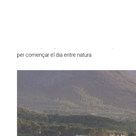
Xaló - Llíber - Alcalalí - Parcent
Etapa 1: pobles, vi i paisatge
El recorregut comença a
Xaló
, punt de partida idea
convida a passejar sense rumb, mentre que el Riu Go
per començar el dia entre natura.