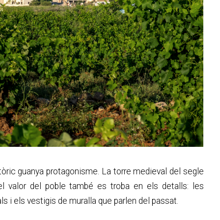
tòric guanya protagonisme. La torre medieval del segle
 valor del poble també es troba en els detalls: les
s i els vestigis de muralla que parlen del passat.