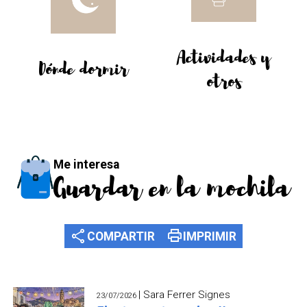
Actividades y
Dónde dormir
otros
Me interesa
Guardar en la mochila
share
print
COMPARTIR
IMPRIMIR
| Sara Ferrer Signes
23/07/2026