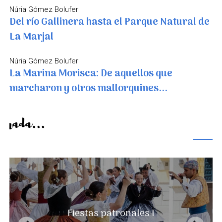
Núria Gómez Bolufer
Del río Gallinera hasta el Parque Natural de
La Marjal
Núria Gómez Bolufer
La Marina Morisca: De aquellos que
marcharon y otros mallorquines...
De temporada...
Un paisaje que nunca se acaba
La Vall de Pop, el valle de los
sentidos