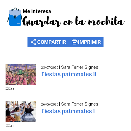
Me interesa
Guardar en la mochila
share
print
COMPARTIR
IMPRIMIR
| Sara Ferrer Signes
23/07/2026
Fiestas patronales II
| Sara Ferrer Signes
26/06/2026
Fiestas patronales I