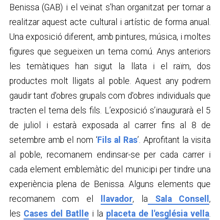
Benissa (GAB) i el veïnat s’han organitzat per tornar a
realitzar aquest acte cultural i artístic de forma anual.
Una exposició diferent, amb pintures, música, i moltes
figures que segueixen un tema comú. Anys anteriors
les temàtiques han sigut la llata i el raïm, dos
productes molt lligats al poble. Aquest any podrem
gaudir tant d'obres grupals com d'obres individuals que
tracten el tema dels fils. L’exposició s’inaugurarà el 5
de juliol i estarà exposada al carrer fins al 8 de
setembre amb el nom ‘
Fils al Ras
’. Aprofitant la visita
al poble, recomanem endinsar-se per cada carrer i
cada element emblemàtic del municipi per tindre una
experiència plena de Benissa. Alguns elements que
recomanem com el
llavador
, la
Sala Consell
,
les
Cases del Batlle
i la
placeta de l'església vella
.