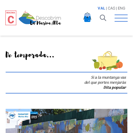
VAL
|
CAS
|
ENG
Open 
De temporada...
Si a la muntanya vas
del que portes menjaràs
Dita popular