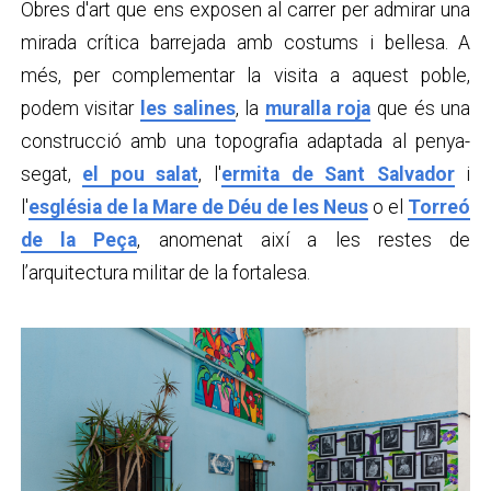
Obres d'art que ens exposen al carrer per admirar una
mirada crítica barrejada amb costums i bellesa. A
més, per complementar la visita a aquest poble,
podem visitar
les salines
, la
muralla roja
que és una
construcció amb una topografia adaptada al penya-
segat,
el pou salat
, l'
ermita de Sant Salvador
i
l'
església de la Mare de Déu de les Neus
o el
Torreó
de la Peça
, anomenat així a les restes de
l’arquitectura militar de la fortalesa.