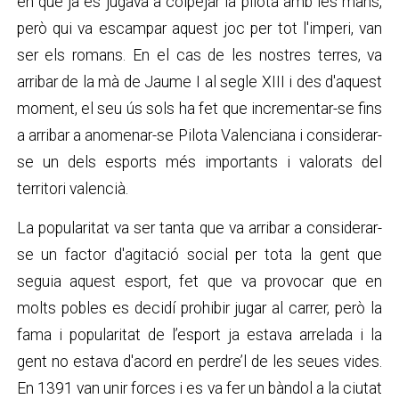
en què ja es jugava a colpejar la pilota amb les mans,
però qui va escampar aquest joc per tot l'imperi, van
ser els romans. En el cas de les nostres terres, va
arribar de la mà de Jaume I al segle XIII i des d'aquest
moment, el seu ús sols ha fet que incrementar-se fins
a arribar a anomenar-se Pilota Valenciana i considerar-
se un dels esports més importants i valorats del
territori valencià.
La popularitat va ser tanta que va arribar a considerar-
se un factor d'agitació social per tota la gent que
seguia aquest esport, fet que va provocar que en
molts pobles es decidí prohibir jugar al carrer, però la
fama i popularitat de l’esport ja estava arrelada i la
gent no estava d'acord en perdre’l de les seues vides.
En 1391 van unir forces i es va fer un bàndol a la ciutat