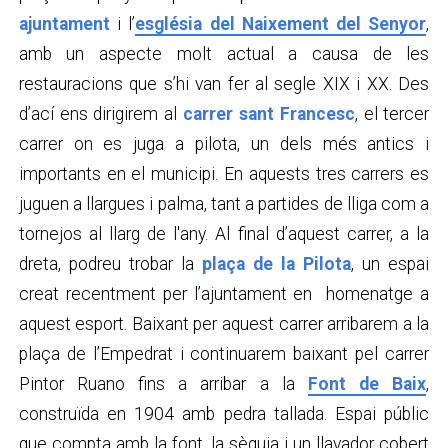
ajuntament
i l’
església del Naixement del Senyor
,
amb un aspecte molt actual a causa de les
restauracions que s’hi van fer al segle XIX i XX. Des
d’ací ens dirigirem al
carrer sant Francesc
, el tercer
carrer on es juga a pilota, un dels més antics i
importants en el municipi. En aquests tres carrers es
juguen a llargues i palma, tant a partides de lliga com a
tornejos al llarg de l'any. Al final d’aquest carrer, a la
dreta, podreu trobar la
plaça de la Pilota
, un espai
creat recentment per l’ajuntament en homenatge a
aquest esport. Baixant per aquest carrer arribarem a la
plaça de l’Empedrat i continuarem baixant pel carrer
Pintor Ruano fins a arribar a la
Font de Baix
,
construïda en 1904 amb pedra tallada. Espai públic
que compta amb la font, la sèquia i un llavador cobert