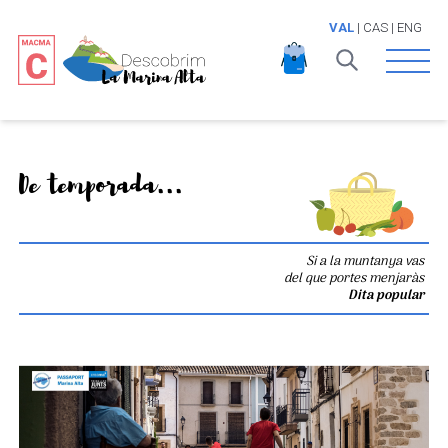
VAL
|
CAS
|
ENG
Open 
De temporada...
Si a la muntanya vas
del que portes menjaràs
Dita popular