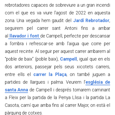
rebrotadores capaces de sobreviure a un gran incendi
com el que es va viure l’agost de 2022 en aquesta
zona. Una vegada hem gaudit del
Jardí Rebrotador
,
seguirem pel carrer sant Antoni fins a arribar
al
llavador i font
de Campell, perfecte per descansar
a l’ombra i refrescar-se amb l’aigua que corre per
aquest recinte. Al seguir per aquest carrer arribarem al
“poble de baix” (poble baix),
Campell
, igual que en els
dos anteriors, passejar pels seus xicotets carrers,
entre ells el
carrer la Plaça
, on també juguen a
partides de llargues i palma. Veurem l’
església de
santa Anna
de Campell i després tornarem caminant
a Fleix per la partida de la Penya Llisa i la partida La
Casota, camí que arriba fins al carrer Major, on està el
pàrquing de cotxes.