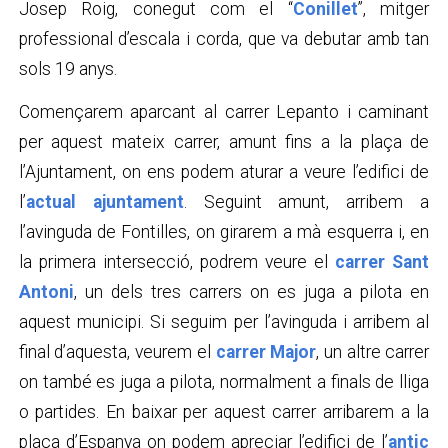
Josep Roig, conegut com el “
Conillet
”, mitger
professional d’escala i corda, que va debutar amb tan
sols 19 anys.
Començarem aparcant al carrer Lepanto i caminant
per aquest mateix carrer, amunt fins a la plaça de
l’Ajuntament, on ens podem aturar a veure l’edifici de
l’
actual ajuntament
. Seguint amunt, arribem a
l’avinguda de Fontilles, on girarem a mà esquerra i, en
la primera intersecció, podrem veure el
carrer Sant
Antoni
, un dels tres carrers on es juga a pilota en
aquest municipi. Si seguim per l’avinguda i arribem al
final d’aquesta, veurem el
carrer Major
, un altre carrer
on també es juga a pilota, normalment a finals de lliga
o partides. En baixar per aquest carrer arribarem a la
plaça d’Espanya on podem apreciar l’edifici de l’
antic