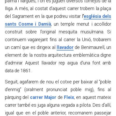
palma i llargues, i on es juguen diversos tornejos de la
lliga. A més, al costat d’aquest carrer trobem la plaça
del Sagrament en la que podreu visitar l
’
església dels
sants Cosme i Damià
, un temple menut i acollidor
construït sobre l’original mesquita musulmana. Si
continuem vagarejant fins al carrer la Unió, trobarem
un camí que es dirigeix al
llavador
de Benimaurell, un
element de la nostra arquitectura emblemàtica digne
d’admirar. Aquest llavador rep aigua d’una font amb
data de 1861.
Seguit, agafarem de nou el cotxe per baixar al “poble
d’enmig” (oralment pronunciat poble mig), fins al
pàrquing del
carrer Major
de
Fleix
, en aquest mateix
carrer també es juga alguna vegada a pilota. Des d’allí,
igual que en el poble anterior, recomanem passejar