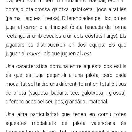
d’aquest estil trobem 6 modalitats: Raspall, escala i
corda, pilota grossa, galotxa, galotxeta i jocs a ratlles
(palma, llargues i perxa). Diferenciades pel lloc on es
juga, al carrer o al trinquet (pista tancada de forma
rectangular amb escales a un dels costats llargs). Els
jugadors es distribueixen en dos equips: Els que
juguen al
traure
i els que juguen al
rest
.
Una característica comuna entre aquests dos estils
és que es juga pegant-li a una pilota, però cada
modalitat sol tindre una diferent, tenint en total 5 tipus
de pilota (vaqueta, badana, tec, galotxeta i grossa),
diferenciades pel seu pes, grandària i material.
Una altra particularitat que tenen en comú totes
aquestes modalitats de pilota valenciana és
l'embenatge de la mà. Tot un procediment digne de