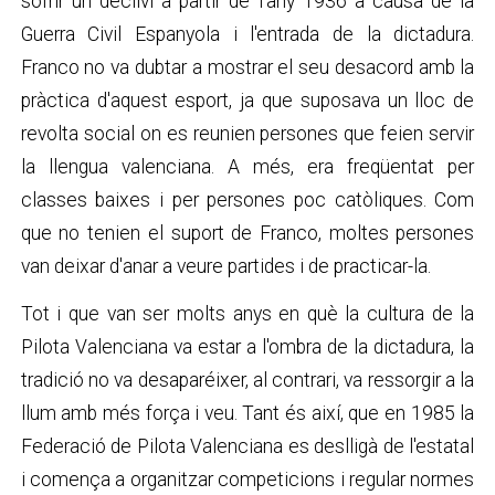
sofrir un declivi a partir de l'any 1936 a causa de la
Guerra Civil Espanyola i l'entrada de la dictadura.
Franco no va dubtar a mostrar el seu desacord amb la
pràctica d'aquest esport, ja que suposava un lloc de
revolta social on es reunien persones que feien servir
la llengua valenciana. A més, era freqüentat per
classes baixes i per persones poc catòliques. Com
que no tenien el suport de Franco, moltes persones
van deixar d'anar a veure partides i de practicar-la.
Tot i que van ser molts anys en què la cultura de la
Pilota Valenciana va estar a l'ombra de la dictadura, la
tradició no va desaparéixer, al contrari, va ressorgir a la
llum amb més força i veu. Tant és així, que en 1985 la
Federació de Pilota Valenciana es deslligà de l'estatal
i comença a organitzar competicions i regular normes