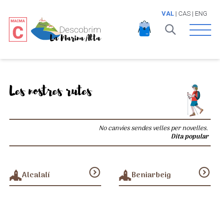
VAL
|
CAS
|
ENG
Open 
Les nostres rutes
No canvies sendes velles per novelles.
Dita popular
expand_circle_down
expand_circle_down
Alcalalí
Beniarbeig