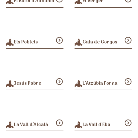
El Ràfol d’Almúnia
El Verger
expand_circle_down
expand_circle_down
Els Poblets
Gata de Gorgos
expand_circle_down
expand_circle_down
Jesús Pobre
L'Atzúbia Forna
expand_circle_down
expand_circle_down
La Vall d’Alcalà
La Vall d’Ebo