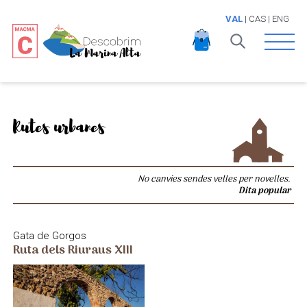
VAL
|
CAS
|
ENG
Open 
Rutes urbanes
No canvies sendes velles per novelles.
Dita popular
Gata de Gorgos
Ruta dels Riuraus XIII