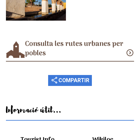
Consulta les rutes urbanes per
pobles
expand_circle_down
share
COMPARTIR
Informació útil...