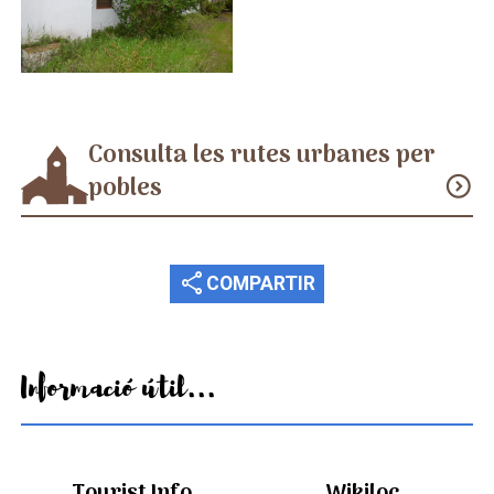
Consulta les rutes urbanes per
pobles
expand_circle_down
share
COMPARTIR
Informació útil...