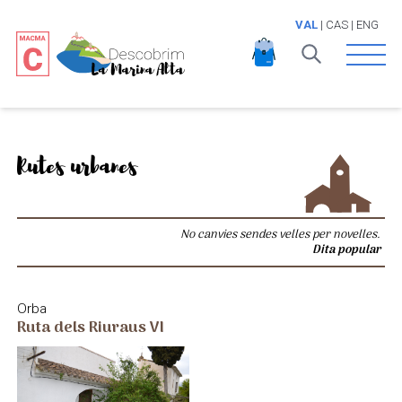
VAL
|
CAS
|
ENG
Open 
Rutes urbanes
No canvies sendes velles per novelles.
Dita popular
Orba
Ruta dels Riuraus VI