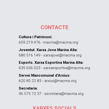
CONTACTE
Cultura i Patrimoni:
659 219 476 - macma@macma.org
Joventut. Xarxa Jove Marina Alta:
680 516 149 - xarxajove@macma.org
Esports. Xarxa Esportiva Marina Alta:
635 636 023 - xarxaesportiva@macma.org
Servei Mancomunat d’Arxius:
620 85 22 83 - arxius@macma.org
Secretaria:
96 575 72 37 - secretaria@macma.org
XARXES SOCIALS