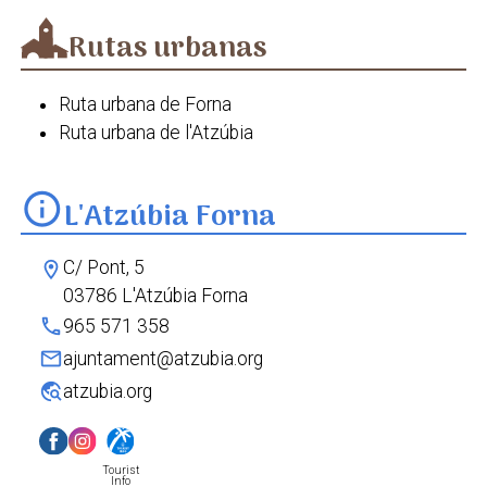
Pego - Carritxar - L'Atzúbia - Pego
Rutas urbanas
Camí de l'Alba. Pego - Forna
PR-CV 58 Variant III
Ruta urbana de Forna
Ruta urbana de l'Atzúbia
info
L'Atzúbia Forna
C/ Pont, 5
location_on
03786 L'Atzúbia Forna
phone
965 571 358
mail
ajuntament@atzubia.org
travel_explore
atzubia.org
Tourist
Info