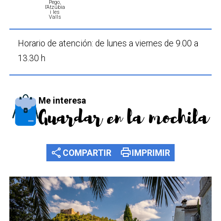
Pego,
l'Atzúbia
i les
Valls
Horario de atención:
de lunes a viernes
de 9.00 a
13.30 h
Me interesa
Guardar en la mochila
share
print
COMPARTIR
IMPRIMIR