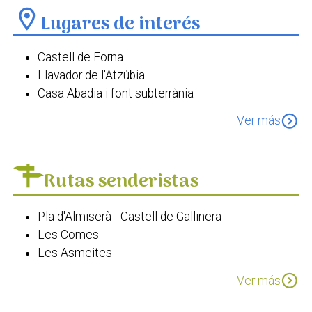
location_on
Lugares de interés
Castell de Forna
Llavador de l'Atzúbia
Casa Abadia i font subterrània
Església de Sant Vicent Ferrer
expand_circle_down
Ver más
Església de Sant Bernat Abat
Font de la Plaça
Llavador de Forna
Rutas senderistas
Cova del Canelobre
Pla d'Almiserà - Castell de Gallinera
Les Comes
Les Asmeites
Forna - El Carritxar - l'Atzúbia
expand_circle_down
Ver más
Forna - Vilallonga
Atzúbia - El Carritxar - Pego