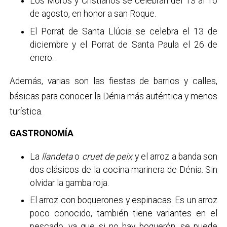
Los Moros y Cristianos se celebran del 13 al 16
de agosto, en honor a san Roque.
El Porrat de Santa Llúcia se celebra el 13 de
diciembre y el Porrat de Santa Paula el 26 de
enero.
Además, varias son las fiestas de barrios y calles,
básicas para conocer la Dénia más auténtica y menos
turística.
GASTRONOMÍA
La
llandeta
o
cruet de peix
y el arroz a banda son
dos clásicos de la cocina marinera de Dénia. Sin
olvidar la gamba roja.
El arroz con boquerones y espinacas. Es un arroz
poco conocido, también tiene variantes en el
pescado, ya que si no hay boquerón, se puede