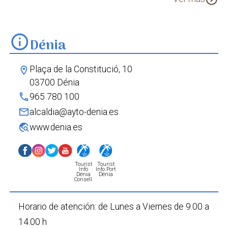
Ruta dels Riuraus III
Ermita del Pare Pere
Caseta del Pare Pere
Parc Natural del Montgó
info
Dénia
Plaça de la Constitució, 10
location_on
03700 Dénia
phone
965 780 100
mail
alcaldia@ayto-denia.es
travel_explore
www.denia.es
Tourist
Tourist
Info
Info Port
Dénia
Dénia
Consell
Horario de atención:
de Lunes a Viernes
de 9.00 a
14.00 h