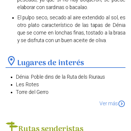
elaborar con sardinas o bacalao.
El pulpo seco, secado al aire extendido al sol, es
otro plato característico de las tapas de Dénia
que se come en lonchas finas, tostado a la brasa
y se disfruta con un buen aceite de oliva.
location_on
Lugares de interés
Dénia: Poble dins de la Ruta dels Riuraus
Les Rotes
Torre del Gerro
Castell de Dénia
expand_circle_down
Ver más
Torre de l'Almadrava
Museu del Joguet
Museu Etnològic de Dénia
Rutas senderistas
Museu Arqueològic del Castell