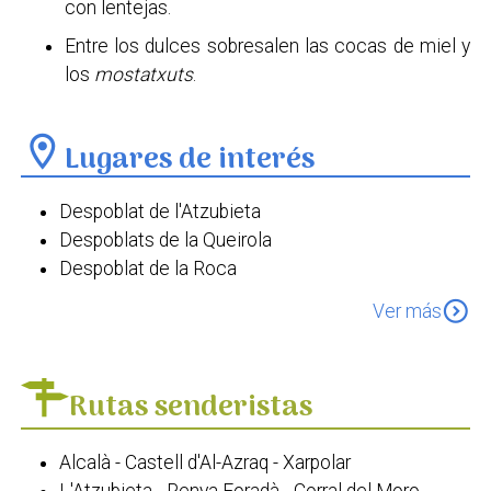
con lentejas.
Entre los dulces sobresalen las cocas de miel y
los
mostatxuts
.
location_on
Lugares de interés
Despoblat de l'Atzubieta
Despoblats de la Queirola
Despoblat de la Roca
Despoblats dels Benialí
expand_circle_down
Ver más
Despoblat Rafalet de Benixarcos
Nevera de Baix
Nevera de Dalt
Rutas senderistas
Fonts d’Al-Azraq
Aqüeducte
Alcalà - Castell d'Al-Azraq - Xarpolar
Llavador de Beniaia