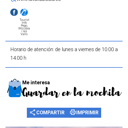
Tourist
Info
Pego,
l'Atzúbia
i les
Valls
Horario de atención: de lunes a viernes de 10.00 a
14.00 h
Me interesa
Guardar en la mochila
share
print
COMPARTIR
IMPRIMIR