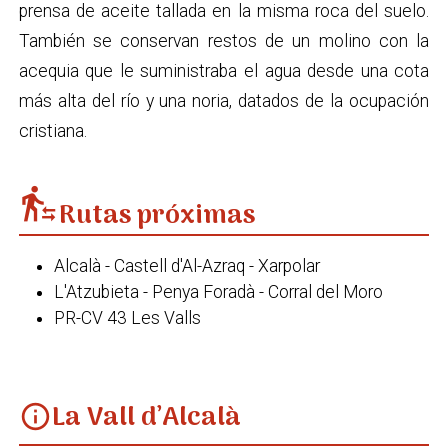
prensa de aceite tallada en la misma roca del suelo.
También se conservan restos de un molino con la
acequia que le suministraba el agua desde una cota
más alta del río y una noria, datados de la ocupación
cristiana.
transfer_within_a_station
Rutas próximas
Alcalà - Castell d'Al-Azraq - Xarpolar
L'Atzubieta - Penya Foradà - Corral del Moro
PR-CV 43 Les Valls
La Vall d’Alcalà
info