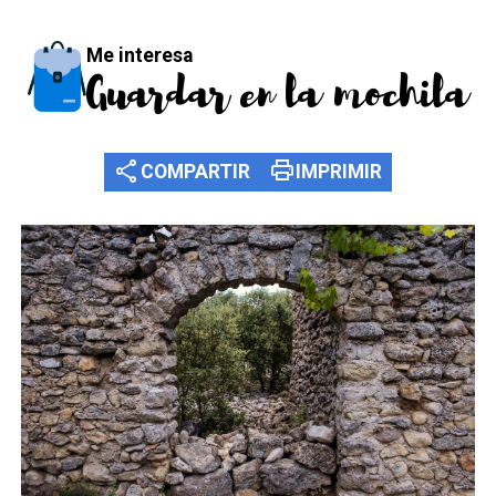
Me interesa
Guardar en la mochila
share
print
COMPARTIR
IMPRIMIR