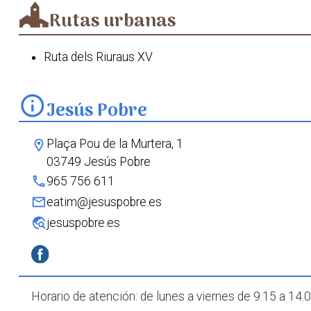
Rutas urbanas
Ruta dels Riuraus XV
info
Jesús Pobre
Plaça Pou de la Murtera, 1
location_on
03749 Jesús Pobre
phone
965 756 611
mail
eatim@jesuspobre.es
travel_explore
jesuspobre.es
Horario de atención: de lunes a viernes de 9.15 a 14.