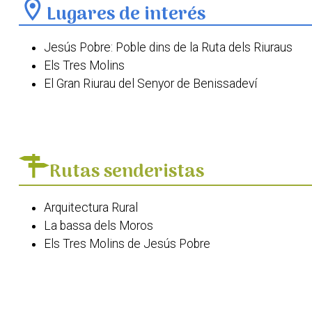
location_on
Lugares de interés
Jesús Pobre: Poble dins de la Ruta dels Riuraus
Els Tres Molins
El Gran Riurau del Senyor de Benissadeví
Alqueria de Bisserots
El Pou del Pare Pere
Església i convent de Jesús Pobre
Parc Natural del Montgó
Rutas senderistas
Arquitectura Rural
La bassa dels Moros
Els Tres Molins de Jesús Pobre
Arbres Monumentals
Camí de l'Alba. Jesús Pobre - El Verger
Camí de l'Alba. Xàbia - Jesús Pobre