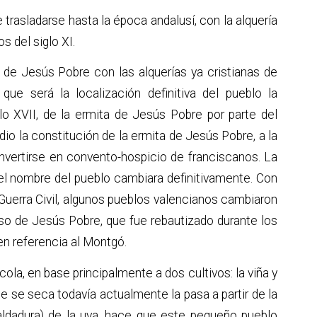
 trasladarse hasta la época andalusí, con la alquería
os del siglo XI.
o de Jesús Pobre con las alquerías ya cristianas de
que será la localización definitiva del pueblo la
lo XVII, de la ermita de Jesús Pobre por parte del
dio la constitución de la ermita de Jesús Pobre, a la
vertirse en convento-hospicio de franciscanos. La
 el nombre del pueblo cambiara definitivamente. Con
a Guerra Civil, algunos pueblos valencianos cambiaron
aso de Jesús Pobre, que fue rebautizado durante los
en referencia al Montgó.
ola, en base principalmente a dos cultivos: la viña y
de se seca todavía actualmente la pasa a partir de la
ldadura)
de la uva, hace que este pequeño pueblo