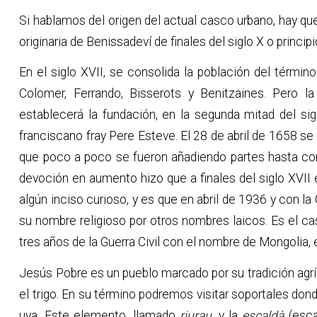
Si hablamos del origen del actual casco urbano, hay que
originaria de Benissadeví de finales del siglo X o principi
En el siglo XVII, se consolida la población del términ
Colomer, Ferrando, Bisserots y Benitzaines. Pero la 
establecerá la fundación, en la segunda mitad del sig
franciscano fray Pere Esteve. El 28 de abril de 1658 se 
que poco a poco se fueron añadiendo partes hasta con
devoción en aumento hizo que a finales del siglo XVII
algún inciso curioso, y es que en abril de 1936 y con l
su nombre religioso por otros nombres laicos. Es el c
tres años de la Guerra Civil con el nombre de Mongolia, 
Jesús Pobre es un pueblo marcado por su tradición agríc
el trigo. En su término podremos visitar soportales don
uva. Este elemento, llamado
riurau
, y la
escaldà
(esca