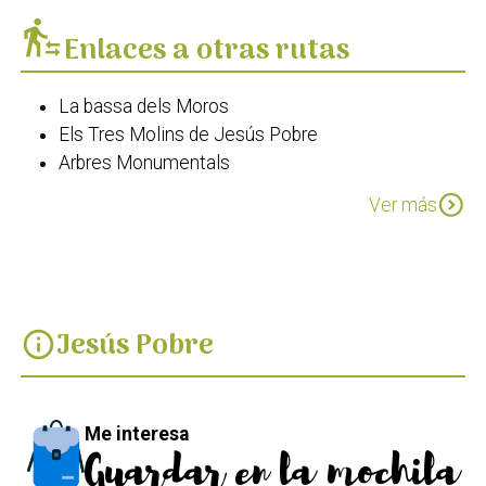
transfer_within_a_station
Enlaces a otras rutas
La bassa dels Moros
Els Tres Molins de Jesús Pobre
Arbres Monumentals
GR 330 Costa Blanca Interior Etapa 1 de Dénia a
expand_circle_down
Ver más
Gata de Gorgos
Jesús Pobre
info
Me interesa
Guardar en la mochila