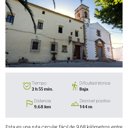
alarm_on
hiking
Tiempo
Dificultad técnica
2 h 55 min.
Baja
flag
landscape
Distancia
Desnivel positivo
9,68 km
144 m
Esta es una ruta circular fácil de 9,68 kilómetros entre