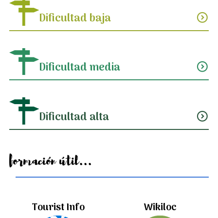
Dificultad baja
expand_circle_down
Dificultad media
expand_circle_down
Dificultad alta
expand_circle_down
Información útil...
Tourist Info
Wikiloc