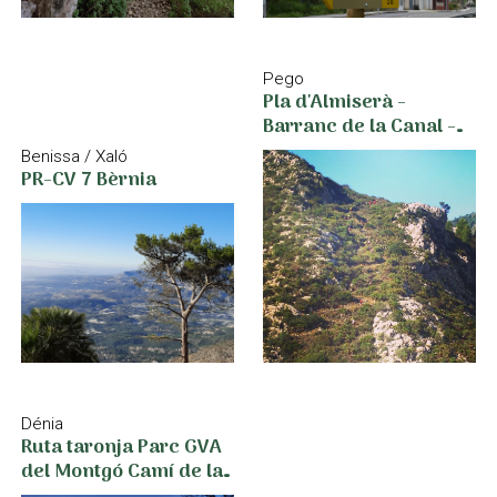
Pego
Pla d'Almiserà -
Barranc de la Canal -
Xical
Benissa / Xaló
PR-CV 7 Bèrnia
Dénia
Ruta taronja Parc GVA
del Montgó Camí de la
Colònia - Cim