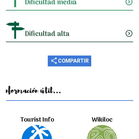
Dificultad media
expand_circle_down
Dificultad alta
expand_circle_down
share
COMPARTIR
Información útil...
Tourist Info
Wikiloc