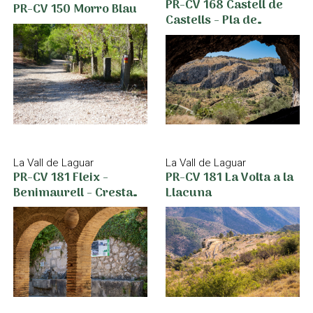
PR-CV 168 Castell de
PR-CV 150 Morro Blau
Castells - Pla de
Petracos - Barranc de
Malafí - Benimassot
La Vall de Laguar
La Vall de Laguar
PR-CV 181 La Volta a la
PR-CV 181 Fleix -
Llacuna
Benimaurell - Cresta
del Cavall Verd