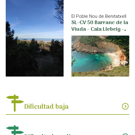
El Poble Nou de Benitatxell
SL-CV 50 Barranc de la
Viuda - Cala Llebeig -
Cala Moraig
Dificultad baja
expand_circle_down