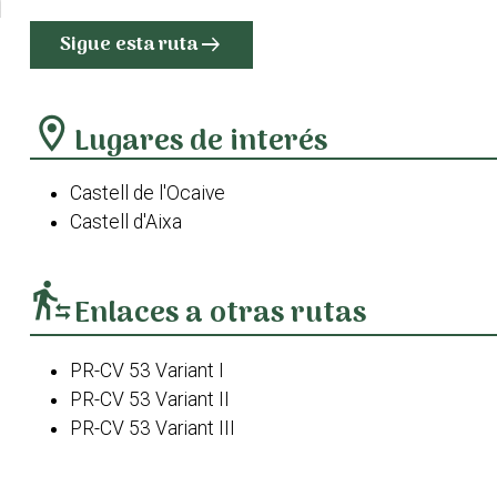
Sigue esta ruta
arrow_right_alt
location_on
Lugares de interés
Castell de l'Ocaive
Castell d'Aixa
transfer_within_a_station
Enlaces a otras rutas
PR-CV 53 Variant I
PR-CV 53 Variant II
PR-CV 53 Variant III
PR-CV 53 Variant IV
Castell d'Aixa per PR-CV 53