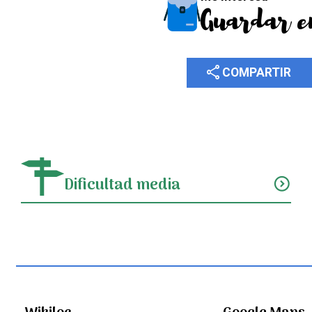
Guardar e
share
COMPARTIR
Dificultad media
expand_circle_down