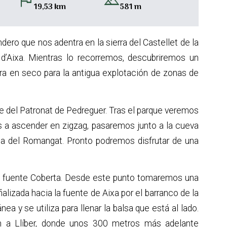
flag
landscape
19,53 km
581 m
ero que nos adentra en la sierra del Castellet de la
 d’Aixa. Mientras lo recorremos, descubriremos un
dra en seco para la antigua explotación de zonas de
ue del Patronat de Pedreguer. Tras el parque veremos
 a ascender en zigzag, pasaremos junto a la cueva
eta del Romangat. Pronto podremos disfrutar de una
a fuente Coberta. Desde este punto tomaremos una
lizada hacia la fuente de Aixa por el barranco de la
ea y se utiliza para llenar la balsa que está al lado.
n a Llíber, donde unos 300 metros más adelante