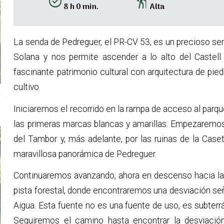
alarm_on
hiking
8 h 0 min.
Alta
La senda de Pedreguer, el PR-CV 53, es un precioso send
Solana y nos permite ascender a lo alto del Castell
fascinante patrimonio cultural con arquitectura de pie
cultivo.
Iniciaremos el recorrido en la rampa de acceso al parq
las primeras marcas blancas y amarillas. Empezaremos
del Tambor y, más adelante, por las ruinas de la Cas
maravillosa panorámica de Pedreguer.
Continuaremos avanzando, ahora en descenso hacia l
pista forestal, donde encontraremos una desviación seña
Aigua. Esta fuente no es una fuente de uso, es subterrán
Seguiremos el camino hasta encontrar la desviació