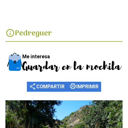
Pedreguer
info
Me interesa
Guardar en la mochila
share
print
COMPARTIR
IMPRIMIR