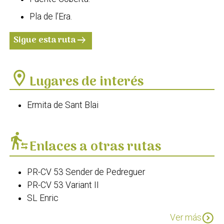
Pla de l’Era.
Sigue esta ruta
arrow_right_alt
location_on
Lugares de interés
Ermita de Sant Blai
transfer_within_a_station
Enlaces a otras rutas
PR-CV 53 Sender de Pedreguer
PR-CV 53 Variant II
SL Enric
SL Cementeri dels Burros
expand_circle_down
Ver más