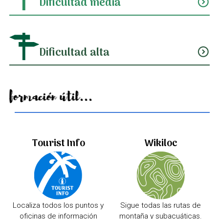
Dificultad media
expand_circle_down
Dificultad alta
expand_circle_down
Información útil...
Tourist Info
Wikiloc
Localiza todos los puntos y
Sigue todas las rutas de
oficinas de información
montaña y subacuáticas.