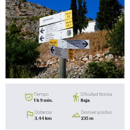
alarm_on
hiking
Tiempo
Dificultad técnica
1 h 9 min.
Baja
flag
landscape
Distancia
Desnivel positivo
3,44 km
235 m