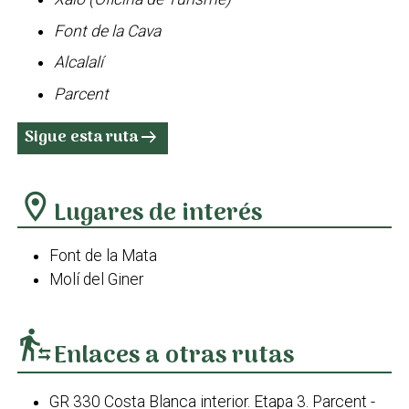
Font de la Cava
Alcalalí
Parcent
Sigue esta ruta
arrow_right_alt
location_on
Lugares de interés
Font de la Mata
Molí del Giner
transfer_within_a_station
Enlaces a otras rutas
GR 330 Costa Blanca interior. Etapa 3. Parcent -