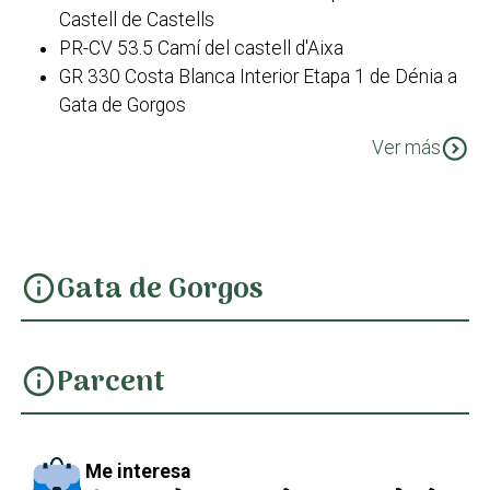
Castell de Castells
PR-CV 53.5 Camí del castell d'Aixa
GR 330 Costa Blanca Interior Etapa 1 de Dénia a
Gata de Gorgos
PR-CV 53.5 Camí dels Morterets
expand_circle_down
Ver más
PR-CV 412 Font de la Mata
PR-CV 412 Variant - Borrell fins a Casa
Xaparrundos
PR-CV 412 Variant - Tossal del Moro
Gata de Gorgos
info
Parcent
info
Me interesa