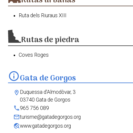
Rutas urbanas
Ruta dels Riuraus XIII
Rutas de piedra
Coves Roges
info
Gata de Gorgos
Duquessa d'Almodòvar, 3
location_on
03740 Gata de Gorgos
phone
965 756 089
mail
turisme@gatadegorgos.org
travel_explore
www.gatadegorgos.org