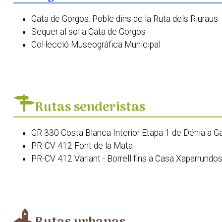
Gata de Gorgos: Poble dins de la Ruta dels Riuraus
Sequer al sol a Gata de Gorgos
Col·lecció Museogràfica Municipal
Els Molins del Tossal
La Casa de la Lepra
Creu de Tosca
L'Estació de Ferrocarril
Rutas senderistas
Paratge de la Rana
Font de la Mata
GR 330 Costa Blanca Interior Etapa 1 de Dénia a G
Església de Sant Miquel Arcàngel
PR-CV 412 Font de la Mata
Ermita del Crist del Calvari de Gata
PR-CV 412 Variant - Borrell fins a Casa Xaparrundo
Museu Solerbags
PR-CV 412 Variant - Tossal del Moro
PR-CV 466: Gata de Gorgos - Llíber
SL Els Molins
GR 330 Cost Blanca Interior Etapa 2: De Gata de G