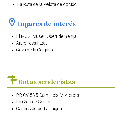
La Ruta de la Pelota de cocido.
location_on
Lugares de interés
El MOS, Museu Obert de Senija
Arbre fossilitzat
Cova de la Garganta
Arc gòtic
La Roca de la Salve
Antiga font del Poble
Església de Santa Caterina de Senija
Rutas senderistas
Ermita de la Mare de Déu Negreta
PR-CV 53.5 Camí dels Morterets
La Creu de Senija
Camins de pedra i aigua