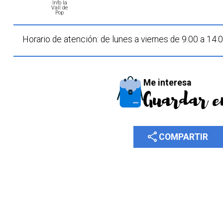
Info la
Vall de
Pop
Horario de atención: de lunes a viernes de 9.00 a 14.
Me interesa
Guardar e
share
COMPARTIR