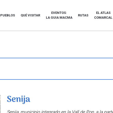
EVENTOS:
EL ATLAS
 PUEBLOS
QUÉ VISITAR
RUTAS
LA GUIA MACMA
COMARCAL
Senija
Senija, municipio integrado en la Vall de Pop, a la par