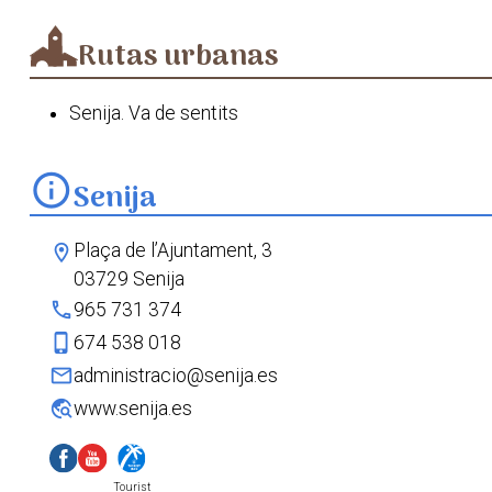
Rutas urbanas
Senija. Va de sentits
info
Senija
Plaça de l’Ajuntament, 3
location_on
03729 Senija
phone
965 731 374
phone_iphone
674 538 018
mail
administracio@senija.es
travel_explore
www.senija.es
Tourist