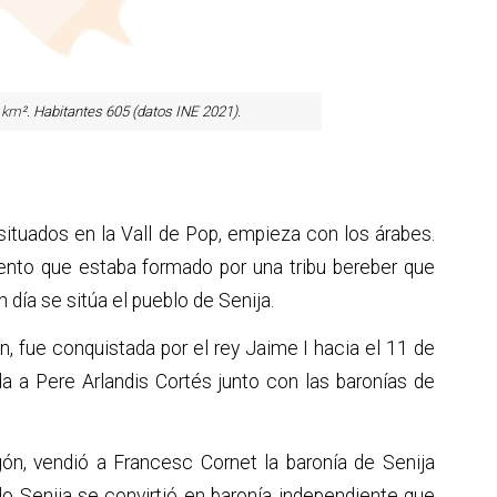
8 km
². Habitantes 605 (datos INE 2021).
situados en la Vall de Pop, empieza con los árabes.
ento que estaba formado por una tribu bereber que
 día se sitúa el pueblo de Senija.
, fue conquistada por el rey Jaime I hacia el 11 de
 a Pere Arlandis Cortés junto con las baronías de
gón, vendió a Francesc Cornet la baronía de Senija
o Senija se convirtió en baronía independiente que