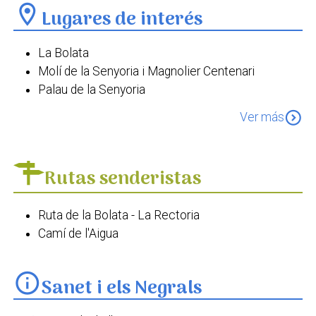
location_on
Lugares de interés
La Bolata
Molí de la Senyoria i Magnolier Centenari
Palau de la Senyoria
Plaça del Crist
expand_circle_down
Ver más
Església de Santa Anna de Sanet i els Negrals
Ermita de Sant Antoni de Pàdua
Rutas senderistas
Ruta de la Bolata - La Rectoria
Camí de l'Aigua
info
Sanet i els Negrals