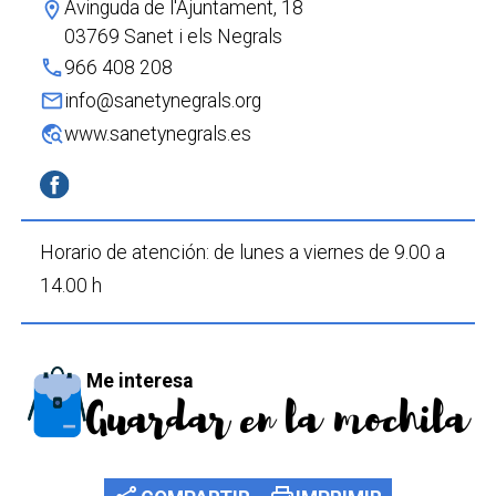
Avinguda de l'Ajuntament, 18
location_on
03769 Sanet i els Negrals
phone
966 408 208
mail
info@sanetynegrals.org
travel_explore
www.sanetynegrals.es
Horario de atención: de lunes a viernes de 9.00 a
14.00 h
Me interesa
Guardar en la mochila