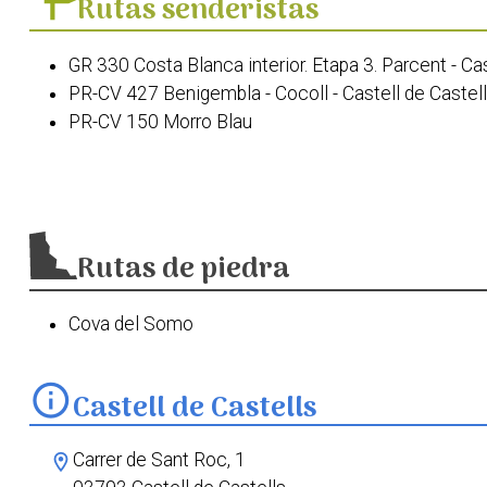
Rutas senderistas
GR 330 Costa Blanca interior. Etapa 3. Parcent - Cas
PR-CV 427 Benigembla - Cocoll - Castell de Castel
PR-CV 150 Morro Blau
PR-CV 19 Guadalest - Castell de Castells
PR-CV 49 Callosa d'en Sarrià - Bolulla - Castells de 
PR-CV 46 Callosa d'en Sarrià - Tàrbena - Castell de 
Ruta del Museu d’Art Macroesquemàtic al Santuari
Rutas de piedra
PR-CV 151 Els Arcs
PR-CV 149 El Castellet
PR-CV 168 Castell de Castells - Pla de Petracos - 
Cova del Somo
GR 330 Costa Blanca Interior. Etapa 4: De Castell d
Passejada etnobotànica Castell de Castells
info
Castell de Castells
Carrer de Sant Roc, 1
location_on