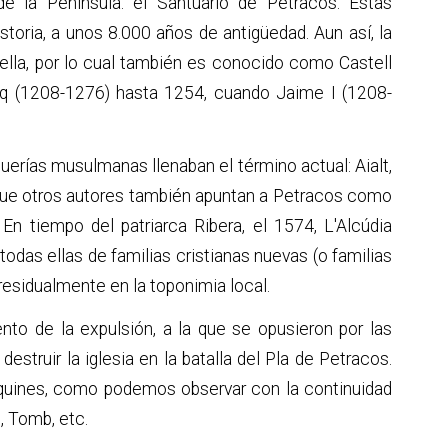
e la Península: el Santuario de Petracos. Estas
storia, a unos 8.000 años de antigüedad. Aun así, la
rrella, por lo cual también es conocido como Castell
raq (1208-1276) hasta 1254, cuando Jaime I (1208-
alquerías musulmanas llenaban el término actual: Aialt,
Aunque otros autores también apuntan a Petracos como
En tiempo del patriarca Ribera, el 1574, L'Alcúdia
todas ellas de familias cristianas nuevas (o familias
residualmente en la toponimia local.
o de la expulsión, a la que se opusieron por las
struir la iglesia en la batalla del Pla de Petracos.
orquines, como podemos observar con la continuidad
, Tomb, etc.