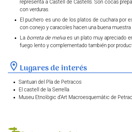
representa a Castell de Castells. Son cocas prepar
con verduras.
El puchero es uno de los platos de cuchara por ex
con conejo y caracoles hacen una buena muestra 
La
borreta de melva
es un plato muy apreciado en
fuego lento y complementado también por produc
location_on
Lugares de interés
Santuari del Pla de Petracos
El castell de la Serrella
Museu Etnològic d'Art Macroesquemàtic de Petra
Llavador i Font del Xorro
Paratge Natural Municipal dels Arcs
Església de Santa Anna
Ermita del Pla de Petracos