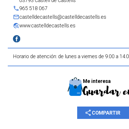
03793 Castell de Castells
phone
965 518 067
mail
castelldecastells@castelldecastells.es
travel_explore
www.castelldecastells.es
Horario de atención:
de lunes a viernes de 9.00 a 14.
Me interesa
Guardar e
share
COMPARTIR