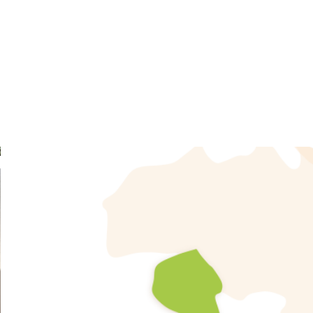
acotando con las dos comarcas vecinas, el Comtat con
Tàrbena por el otro. Situado al extremo de la Vall de
superficie montañosa muy extensa de 45,9 km² y 
castellencas.