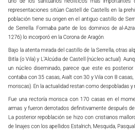
uno de los santuarios neolíticos más importantes d
representaciones sitúan Castell de Castells en la prehi
población tiene su origen en el antiguo castillo de Se
de Serrella. Formaba parte de los dominios de al-Az
1276) lo incorporó en la Corona de Aragón.
Bajo la atenta mirada del castillo de la Serrella, otras 
Bitla (o Vila) y L'Alcúdia de Castell (núcleo actual). 
un núcleo diseminado, parece que este es posterior. 
contaba con 35 casas, Aialt con 30 y Vila con 8 casas, 
moriscas). En la actualidad restan como despobladas y 
Fue una rectoría morisca con 170 casas en el moment
armas y fueron derrotados definitivamente después de de
La posterior repoblación se hizo con cristianos mall
de linajes con los apellidos Estalrich, Mesquida, Pasqual