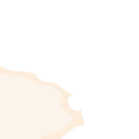
 la Vall de Seta por un lado y la Marina Baixa con
 Pop, se encuentra a 551 metros de altitud, con una
425 habitantes conocidos como castellencos y