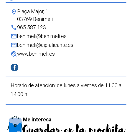
Plaça Major, 1
location_on
03769 Benimeli
phone
965 587 123
mail
benimeli@benimeli.es
mail
benimeli@dip-alicante.es
travel_explore
www.benimeli.es
Horario de atención:
de lunes a viernes
de 11.00 a
14.00 h
Me interesa
Guardar en la mochila