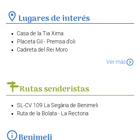
location_on
Lugares de interés
Casa de la Tia Xima
Placeta Gil - Premsa d'oli
Cadireta del Rei Moro
Església de Sant Andreu Apòstol
expand_circle_down
Ver más
Font de Sant Andreu
Rutas senderistas
SL-CV 109 La Segària de Benimeli
Ruta de la Bolata - La Rectoria
info
Benimeli