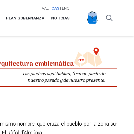
VAL
|
CAS
|
ENG
PLAN GOBERNANZA
NOTICIAS
rquitectura emblemática
Las piedras aquí hablan, forman parte de
nuestro pasado y de nuestro presente.
 mismo nombre, que cruza el pueblo por la zona sur
 El Ràfol d’Almúnia.