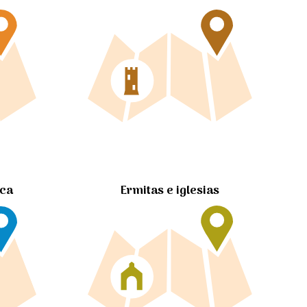
Ermitas e iglesias
ica