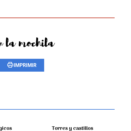
n la mochila
print
IMPRIMIR
gicos
Torres y castillos