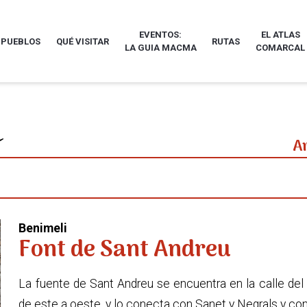
EVENTOS:
EL ATLAS
 PUEBLOS
QUÉ VISITAR
RUTAS
LA GUIA MACMA
COMARCAL
A
Benimeli
Font de Sant Andreu
La fuente de Sant Andreu se encuentra en la calle del
de este a oeste, y lo conecta con Sanet y Negrals y con