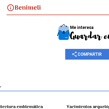
Benimeli
info
Me interesa
Guardar e
share
COMPARTIR
itectura emblemática
Yacimientos arqueló