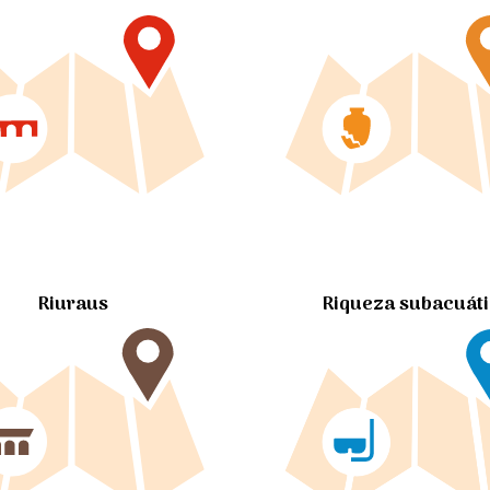
Riuraus
Riqueza subacuát