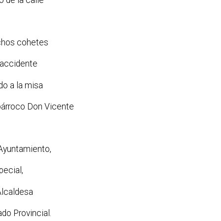
hos cohetes
 accidente
do a la misa
 párroco Don Vicente
Ayuntamiento,
pecial,
Alcaldesa
ado Provincial.