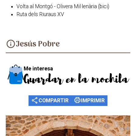
Volta al Montgó - Olivera Mil·lenària (bici)
Ruta dels Riuraus XV
Jesús Pobre
info
Me interesa
Guardar en la mochila
share
print
COMPARTIR
IMPRIMIR