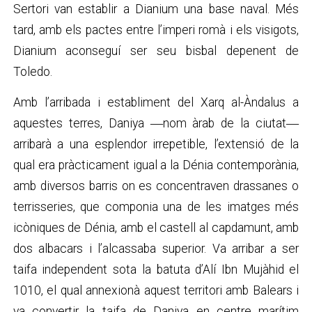
Sertori van establir a Dianium una base naval. Més
tard, amb els pactes entre l’imperi romà i els visigots,
Dianium aconseguí ser seu bisbal depenent de
Toledo.
Amb l’arribada i establiment del Xarq al-Àndalus a
aquestes terres, Daniya ―nom àrab de la ciutat―
arribarà a una esplendor irrepetible, l’extensió de la
qual era pràcticament igual a la Dénia contemporània,
amb diversos barris on es concentraven drassanes o
terrisseries, que componia una de les imatges més
icòniques de Dénia, amb el castell al capdamunt, amb
dos albacars i l’alcassaba superior. Va arribar a ser
taifa independent sota la batuta d’Alí Ibn Mujàhid el
1010, el qual annexionà aquest territori amb Balears i
va convertir la taifa de Daniya en centre marítim