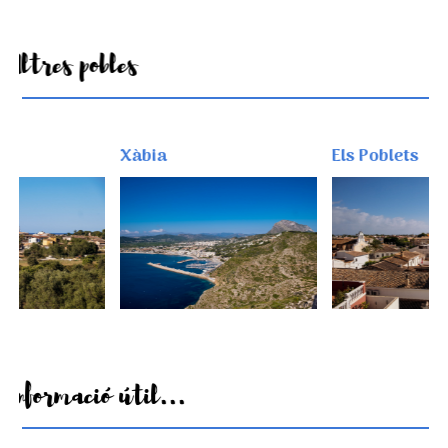
Altres pobles
Xàbia
Els Poblets
Informació útil...