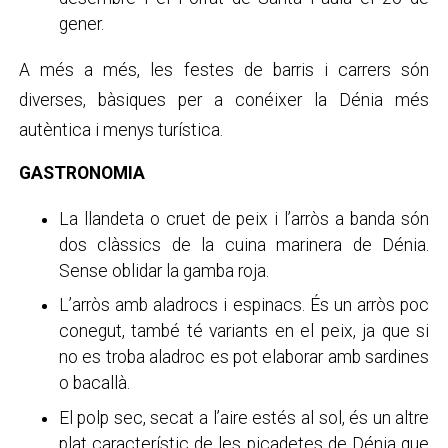
gener.
A més a més, les festes de barris i carrers són
diverses, bàsiques per a conéixer la Dénia més
autèntica i menys turística.
GASTRONOMIA
La llandeta o cruet de peix i l’arròs a banda són
dos clàssics de la cuina marinera de Dénia.
Sense oblidar la gamba roja.
L’arròs amb aladrocs i espinacs. És un arròs poc
conegut, també té variants en el peix, ja que si
no es troba aladroc es pot elaborar amb sardines
o bacallà.
El polp sec, secat a l’aire estés al sol, és un altre
plat característic de les picadetes de Dénia que