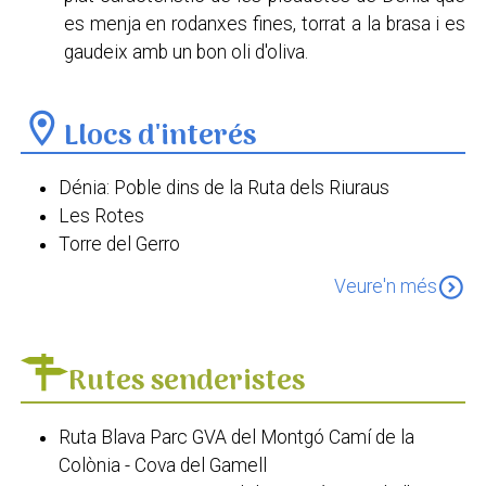
es menja en rodanxes fines, torrat a la brasa i es
gaudeix amb un bon oli d'oliva.
location_on
Llocs d'interés
Dénia: Poble dins de la Ruta dels Riuraus
Les Rotes
Torre del Gerro
Castell de Dénia
expand_circle_down
Veure'n més
Torre de l'Almadrava
Museu del Joguet
Museu Etnològic de Dénia
Rutes senderistes
Museu Arqueològic del Castell
Museu de la Mar
Ruta Blava Parc GVA del Montgó Camí de la
La Llotja de Dénia
Colònia - Cova del Gamell
El Mercat