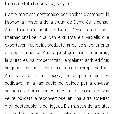
l'única de tota la comarca, l'any 1612.
L’altre moment destacable per acabar d’entendre la
fisonomia i història de la ciutat de Dénia és la pansa.
Amb l’auge d’aquest producte, Dénia fou el port
internacional pel qual van eixir tots els vaixells que
exportaven l’apreciat producte arreu dels continents
europeu i americà. Amb aquest gran auge econòmic,
la ciutat es va modernitzar i engalanar amb edificis
burgesos, casinos, teatres i altres afers propis de l’oci.
Amb la crisi de la fil·loxera, les empreses que es
dedicaven a la fabricació de caixes per a envasar
panses així com diversos artesans relacionats es van
veure obligats a reconvertir-se en una altra activitat
molt destacable, la del joguet. Els museus de la ciutat
estan ben pensats per a il·lustrar tots aquests