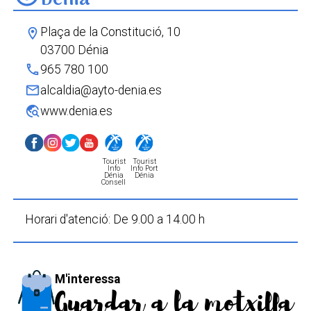
Dénia
Plaça de la Constitució, 10
location_on
03700 Dénia
phone
965 780 100
mail
alcaldia@ayto-denia.es
travel_explore
www.denia.es
Tourist
Tourist
Info
Info Port
Dénia
Dénia
Consell
Horari d'atenció: De 9.00 a 14.00 h
M'interessa
Guardar a la motxilla