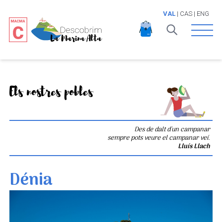
VAL
|
CAS
|
ENG
Open 
Els nostres pobles
Des de dalt d'un campanar
sempre pots veure el campanar veí.
Lluís Llach
Dénia