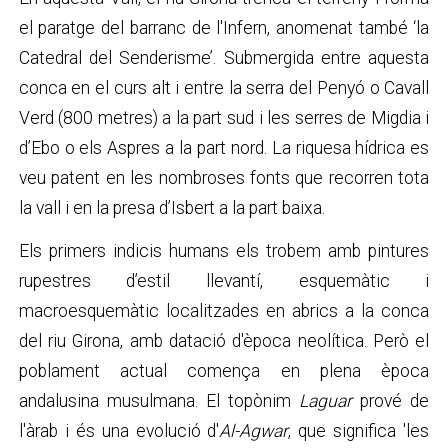
el paratge del barranc de l'Infern, anomenat també ‘la
Catedral del Senderisme’. Submergida entre aquesta
conca en el curs alt i entre la serra del Penyó o Cavall
Verd (800 metres) a la part sud i les serres de Migdia i
d’Ebo o els Aspres a la part nord. La riquesa hídrica es
veu patent en les nombroses fonts que recorren tota
la vall i en la presa d’Isbert a la part baixa.
Els primers indicis humans els trobem amb pintures
rupestres d’estil llevantí, esquemàtic i
macroesquemàtic localitzades en abrics a la conca
del riu Girona, amb datació d'època neolítica. Però el
poblament actual comença en plena època
andalusina musulmana. El topònim
Laguar
prové de
l'àrab i és una evolució d'
Al-Agwar
, que significa 'les