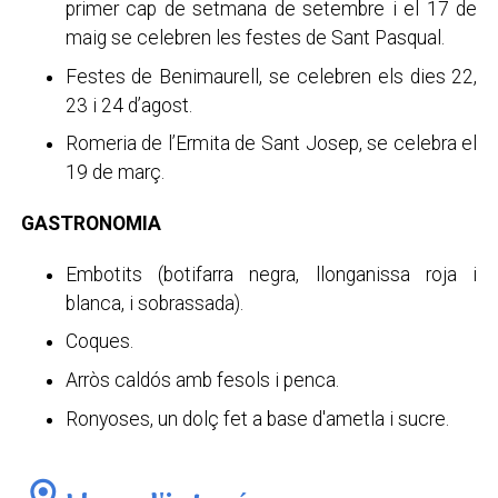
primer cap de setmana de setembre i el 17 de
maig se celebren les festes de Sant Pasqual.
Festes de Benimaurell, se celebren els dies 22,
23 i 24 d’agost.
Romeria de l’Ermita de Sant Josep, se celebra el
19 de març.
GASTRONOMIA
Embotits (botifarra negra, llonganissa roja i
blanca, i sobrassada).
Coques.
Arròs caldós amb fesols i penca.
Ronyoses, un dolç fet a base d'ametla i sucre.
location_on