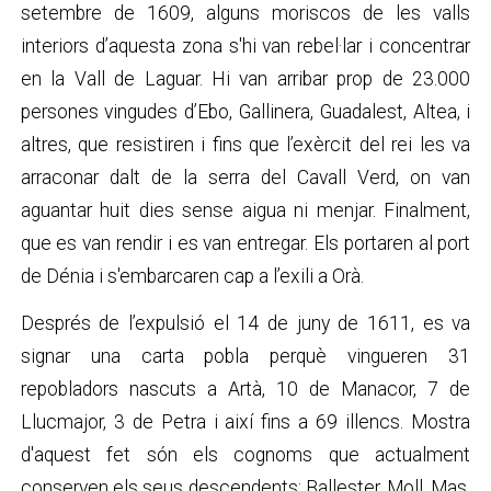
setembre de 1609, alguns moriscos de les valls
interiors d’aquesta zona s'hi van rebel·lar i concentrar
en la Vall de Laguar. Hi van arribar prop de 23.000
persones vingudes d’Ebo, Gallinera, Guadalest, Altea, i
altres, que resistiren i fins que l’exèrcit del rei les va
arraconar dalt de la serra del Cavall Verd, on van
aguantar huit dies sense aigua ni menjar. Finalment,
que es van rendir i es van entregar. Els portaren al port
de Dénia i s'embarcaren cap a l’exili a Orà.
Després de l’expulsió el 14 de juny de 1611, es va
signar una carta pobla perquè vingueren 31
repobladors nascuts a Artà, 10 de Manacor, 7 de
Llucmajor, 3 de Petra i així fins a 69 illencs. Mostra
d'aquest fet són els cognoms que actualment
conserven els seus descendents: Ballester, Moll, Mas,