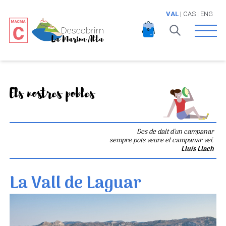
VAL
|
CAS
|
ENG
Open 
Els nostres pobles
Des de dalt d'un campanar
sempre pots veure el campanar veí.
Lluís Llach
La Vall de Laguar