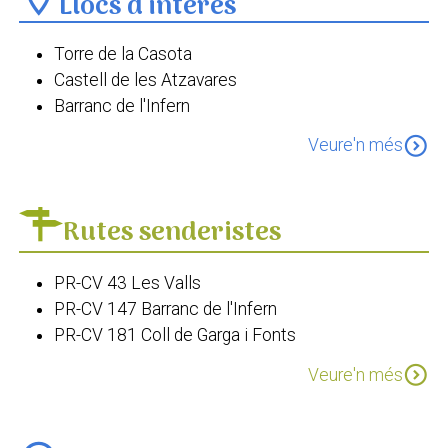
Llocs d'interés
Torre de la Casota
Castell de les Atzavares
Barranc de l'Infern
Cavall Verd
expand_circle_down
Veure'n més
El sanatori de Fontilles
Les Juvees de Laguar
Presa d'Ísber
Rutes senderistes
Ermita de Sant Josep de Campell
Església Sanatori de Fontilles
PR-CV 43 Les Valls
Església de santa Anna. Campell
PR-CV 147 Barranc de l'Infern
Església de Sant Pasqual Bailón. Fleix.
PR-CV 181 Coll de Garga i Fonts
Església dels Sants Cosme i Damià
PR-CV 181 Fleix - Benimaurell - Cresta del Cavall
Llavadors de la Vall de Laguar
expand_circle_down
Veure'n més
Verd
PR-CV 147 La Catedral del Senderisme
PR-CV 181 descobrint l'Estret d'Ísber