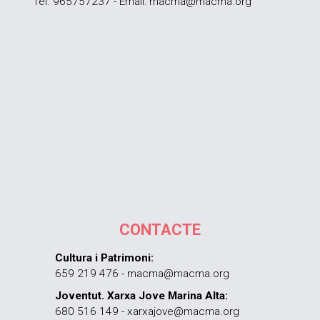
Tel. 965757237 - Email: macma@macma.org
CONTACTE
Cultura i Patrimoni:
659 219 476 - macma@macma.org
Joventut. Xarxa Jove Marina Alta:
680 516 149 - xarxajove@macma.org