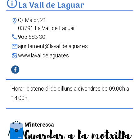
info
La Vall de Laguar
PR-CV 181 La Volta a la Llacuna
Passejada etonobotànica La Vall de Laguar
C/ Major, 21
location_on
03791 La Vall de Laguar
phone
965 583 301
mail
ajuntament@lavalldelaguar.es
travel_explore
www.lavalldelaguar.es
Horari d'atenció: de dilluns a divendres de 09.00h a
14.00h.
M'interessa
Guardar a la motxilla