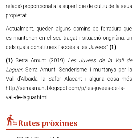
relació proporcional a la superfície de cultiu de la seua
propietat.
Actualment, queden alguns camins de ferradura que
es mantenen en el seu traçat i situació originària, un
dels quals constitueix l'accés a les Juvees.”
(1)
(1)
Serra Amunt (2019)
Les Juvees de la Vall de
Laguar
. Serra Amunt: Senderisme i muntanya per la
Vall d’Albaida, la Safor, Alacant i alguna cosa més
http://serraamunt.blogspot.com/p/les-juvees-de-la-
vall-de-laguar.html
transfer_within_a_station
Rutes pròximes