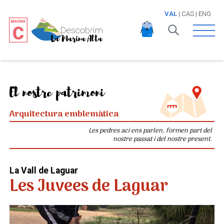
VAL
|
CAS
|
ENG
Open 
El nostre patrimoni
Arquitectura emblemàtica
Les pedres ací ens parlen, formen part del
nostre passat i del nostre present.
La Vall de Laguar
Les Juvees de Laguar