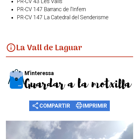
PR-CV 43 Les Valls
PR-CV 147 Barranc de l'Infern
PR-CV 147 La Catedral del Senderisme
La Vall de Laguar
info
M'interessa
Guardar a la motxilla
share
print
COMPARTIR
IMPRIMIR