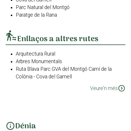
Parc Natural del Montgó
Paratge de la Rana
transfer_within_a_station
Enllaços a altres rutes
Arquitectura Rural
Arbres Monumentals
Ruta Blava Parc GVA del Montgó Camí de la
Colònia - Cova del Gamell
Ruta Groga Parc GVA del Montgó Cova de l'Aigua -
expand_circle_down
Veure'n més
Racó del Bou
Ruta taronja Parc GVA del Montgó Camí de la
Colònia - Cim
GR 330 Cost Blanca Interior Etapa 2: De Gata de
Gorgos a Parcent
Dénia
info
Camí de l'Alba. Xàbia - Jesús Pobre