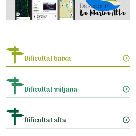
Dificultat baixa
expand_circle_down
Dificultat mitjana
expand_circle_down
Dificultat alta
expand_circle_down