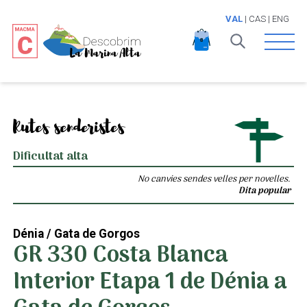
VAL
|
CAS
|
ENG
Open 
Rutes senderistes
Dificultat alta
No canvies sendes velles per novelles.
Dita popular
Dénia / Gata de Gorgos
GR 330 Costa Blanca
Interior Etapa 1 de Dénia a