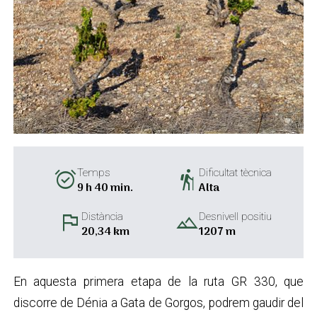
alarm_on
hiking
Temps
Dificultat tècnica
9 h 40 min.
Alta
flag
landscape
Distància
Desnivell positiu
20,34 km
1207 m
En aquesta primera etapa de la ruta GR 330, que
discorre de Dénia a Gata de Gorgos, podrem gaudir del