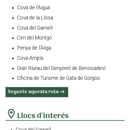
Cova de l’Aigua.
Cova de la Llosa.
Cova del Gamell.
Cim del Montgó.
Penya de l’Àliga.
Cova Ampla.
Gran Riurau del Senyoret de Benissadeví.
Oficina de Turisme de Gata de Gorgos.
Segueix aquesta ruta
arrow_right_alt
location_on
Llocs d'interés
Cova del Gamell