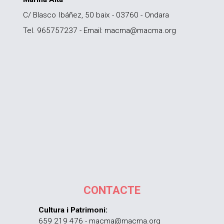
C/ Blasco Ibáñez, 50 baix - 03760 - Ondara
Tel. 965757237 - Email: macma@macma.org
CONTACTE
Cultura i Patrimoni:
659 219 476 - macma@macma.org