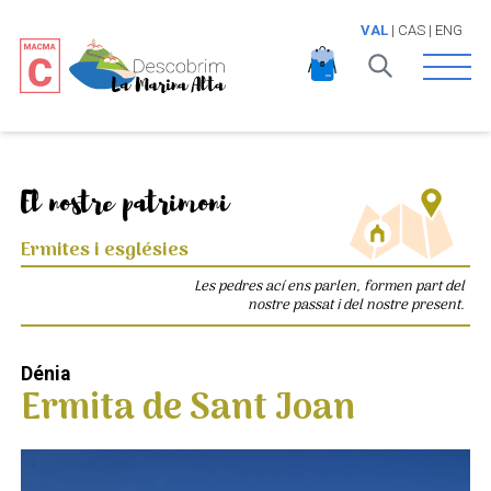
VAL
|
CAS
|
ENG
Open 
El nostre patrimoni
Ermites i esglésies
Les pedres ací ens parlen, formen part del
nostre passat i del nostre present.
Dénia
Ermita de Sant Joan