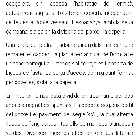
capçalera, s'hi adossa l'habitatge de l'ermità,
actualment sagristia. Tots tenen coberta independent
de teules a doble vessant. L'espadanya, amb la seua
campana, s'alça en la divisòria del porxe i la capella.
Una creu de pedra i adorns piramidals als cantons
rematen el capcer. La planta rectangular de l'ermita té
un banc corregut a l'interior, sòl de rajoles i coberta de
bigues de fusta. La porta d'accés, de mig punt format
per dovelles, s'obri a la capella.
En l'interior, la nau està dividida en tres trams per dos
arcs diafragmàtics apuntats. La coberta segueix l'estil
del porxe i el paviment, del segle XVII, la qual alterna
lloses de fang cuites i taulells de manises blanques i
verdes. Diverses finestres altes en els dos laterals