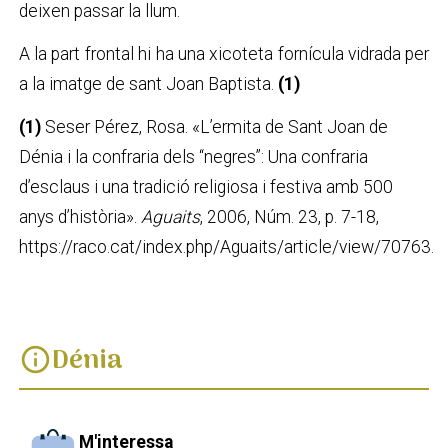
deixen passar la llum.
A la part frontal hi ha una xicoteta forn
ícula vidrada per
a la imatge de sant Joan Baptista.
(1)
(1)
Seser Pérez, Rosa. «L’ermita de Sant Joan de
Dénia i la confraria dels “negres”: Una confraria
d’esclaus i una tradició religiosa i festiva amb 500
anys d’història».
Aguaits
, 2006, Núm. 23, p. 7-18,
https://raco.cat/index.php/Aguaits/article/view/70763.
Dénia
info
M'interessa