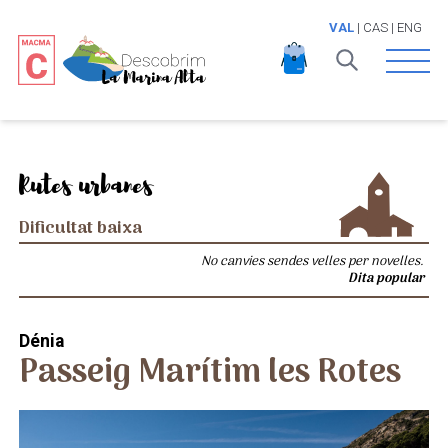
VAL
|
CAS
|
ENG
Open 
Rutes urbanes
Dificultat baixa
No canvies sendes velles per novelles.
Dita popular
Dénia
Passeig Marítim les Rotes