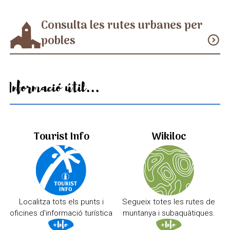
Consulta les rutes urbanes per
pobles
expand_circle_down
Informació útil...
Tourist Info
Wikiloc
Localitza tots els punts i
Segueix totes les rutes de
oficines d'informació turística
muntanya i subaquàtiques.