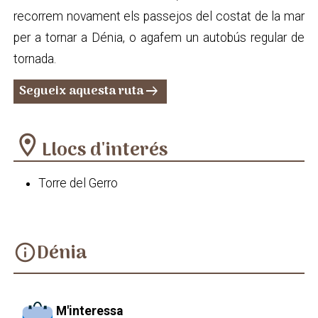
recorrem novament els passejos del costat de la mar
per a tornar a Dénia, o agafem un autobús regular de
tornada.
Segueix aquesta ruta
arrow_right_alt
location_on
Llocs d'interés
Torre del Gerro
Dénia
info
M'interessa