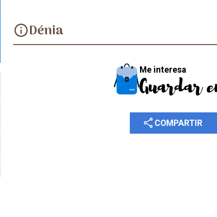
Dénia
info
Me interesa
Guardar e
share
COMPARTIR