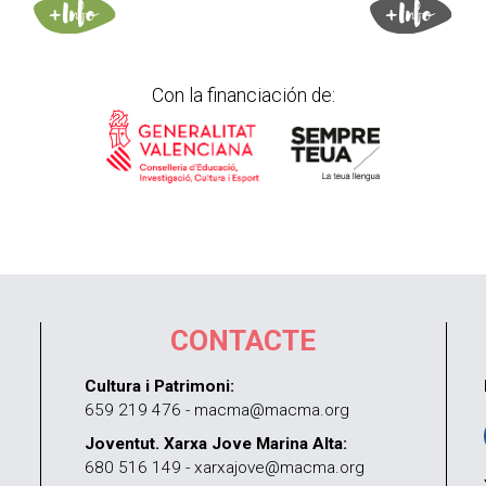
Con la financiación de:
CONTACTE
Cultura i Patrimoni:
659 219 476 - macma@macma.org
Joventut. Xarxa Jove Marina Alta:
680 516 149 - xarxajove@macma.org