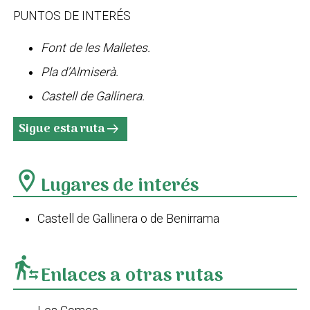
PUNTOS DE INTERÉS
Font de les Malletes.
Pla d’Almiserà.
Castell de Gallinera.
Sigue esta ruta
arrow_right_alt
location_on
Lugares de interés
Castell de Gallinera o de Benirrama
transfer_within_a_station
Enlaces a otras rutas