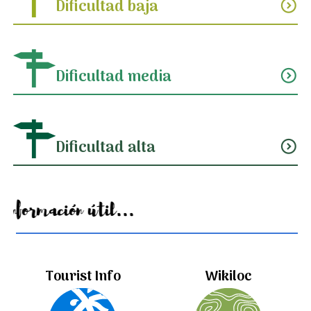
Dificultad baja
expand_circle_down
Dificultad media
expand_circle_down
Dificultad alta
expand_circle_down
Información útil...
Tourist Info
Wikiloc