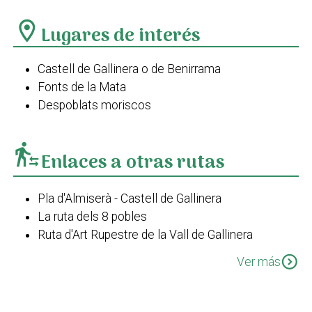
location_on
Lugares de interés
Castell de Gallinera o de Benirrama
Fonts de la Mata
Despoblats moriscos
transfer_within_a_station
Enlaces a otras rutas
Pla d'Almiserà - Castell de Gallinera
La ruta dels 8 pobles
Ruta d'Art Rupestre de la Vall de Gallinera
Ruta d'Art Rupestre - Jaciment de Benirrama
expand_circle_down
Ver más
PR-CV 58