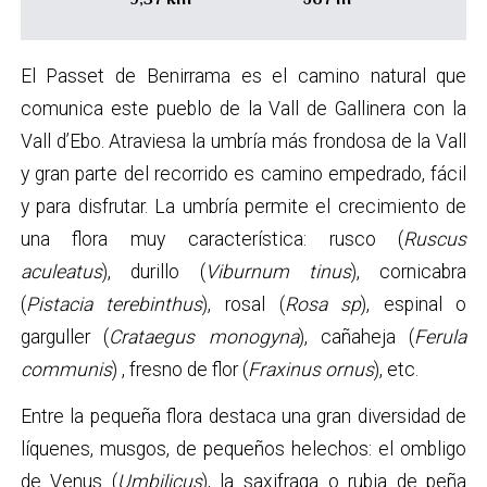
El Passet de Benirrama es el camino natural que
comunica este pueblo de la Vall de Gallinera con la
Vall d’Ebo. Atraviesa la umbría más frondosa de la Vall
y gran parte del recorrido es camino empedrado, fácil
y para disfrutar. La umbría permite el crecimiento de
una flora muy característica: rusco (
Ruscus
aculeatus
), durillo (
Viburnum tinus
), cornicabra
(
Pistacia terebinthus
), rosal (
Rosa sp
), espinal o
garguller (
Crataegus monogyna
), cañaheja (
Ferula
communis
) , fresno de flor (
Fraxinus ornus
), etc.
Entre la pequeña flora destaca una gran diversidad de
líquenes, musgos, de pequeños helechos: el ombligo
de Venus (
Umbilicus
), la saxifraga o rubia de peña