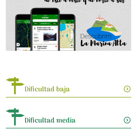
Dificultad baja
expand_circle_down
Dificultad media
expand_circle_down