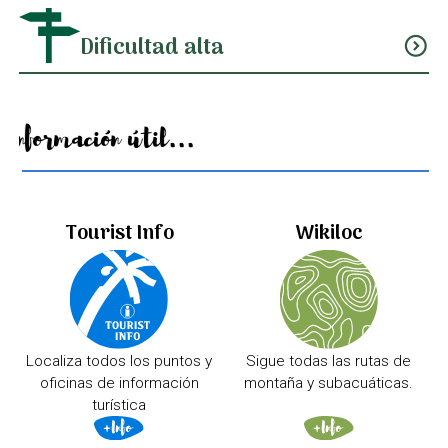
Dificultad alta
expand_circle_down
Información útil...
Tourist Info
Wikiloc
Localiza todos los puntos y
Sigue todas las rutas de
oficinas de información
montaña y subacuáticas.
turística