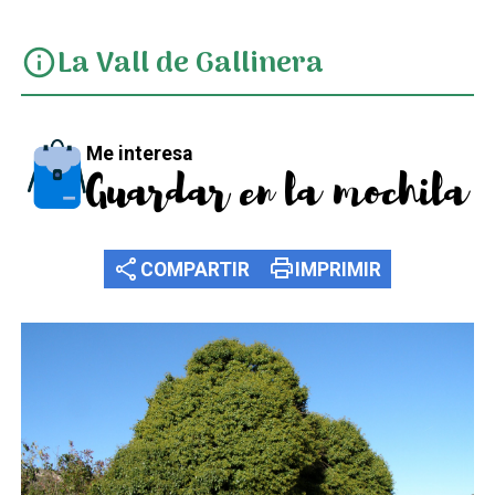
La Vall de Gallinera
info
Me interesa
Guardar en la mochila
share
print
COMPARTIR
IMPRIMIR