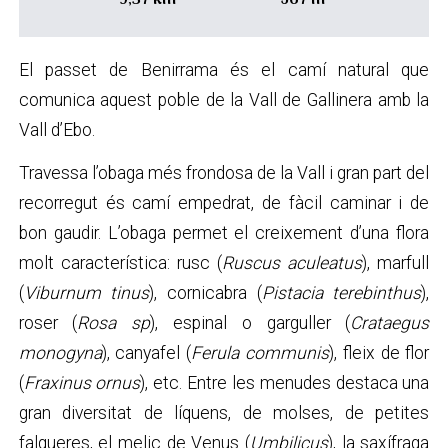
El passet de Benirrama és el camí natural que
comunica aquest poble de la Vall de Gallinera amb la
Vall d’Ebo.
Travessa l’obaga més frondosa de la Vall i gran part del
recorregut és camí empedrat, de fàcil caminar i de
bon gaudir. L’obaga permet el creixement d’una flora
molt característica: rusc (
Ruscus aculeatus
), marfull
(
Viburnum tinus
), cornicabra (
Pistacia terebinthus
),
roser (
Rosa sp
), espinal o garguller (
Crataegus
monogyna
), canyafel (
Ferula communis
), fleix de flor
(
Fraxinus ornus
), etc. Entre les menudes destaca una
gran diversitat de líquens, de molses, de petites
falgueres, el melic de Venus (
Umbilicus
), la saxífraga