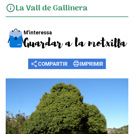
La Vall de Gallinera
info
M'interessa
Guardar a la motxilla
share
print
COMPARTIR
IMPRIMIR