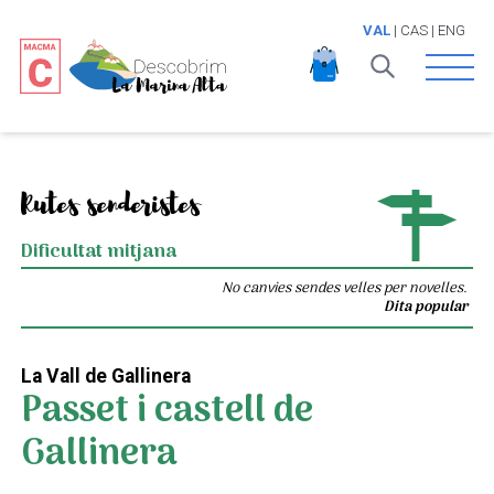
VAL
|
CAS
|
ENG
Open 
Rutes senderistes
Dificultat mitjana
No canvies sendes velles per novelles.
Dita popular
La Vall de Gallinera
Passet i castell de
Gallinera