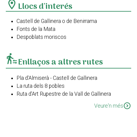
location_on
Llocs d'interés
Castell de Gallinera o de Benirrama
Fonts de la Mata
Despoblats moriscos
transfer_within_a_station
Enllaços a altres rutes
Pla d'Almiserà - Castell de Gallinera
La ruta dels 8 pobles
Ruta d'Art Rupestre de la Vall de Gallinera
Ruta d'Art Rupestre - Jaciment de Benirrama
expand_circle_down
Veure'n més
PR-CV 58