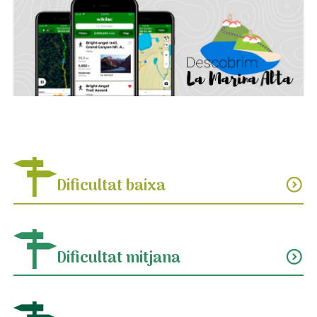
Dificultat baixa
expand_circle_down
Dificultat mitjana
expand_circle_down