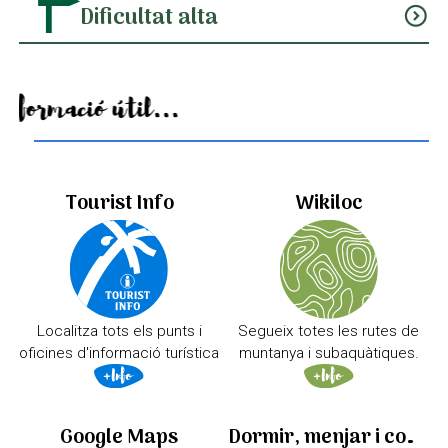
Dificultat alta
expand_circle_down
Informació útil...
Tourist Info
Wikiloc
Localitza tots els punts i
Segueix totes les rutes de
oficines d'informació turística
muntanya i subaquàtiques.
Google Maps
Dormir, menjar i comprar