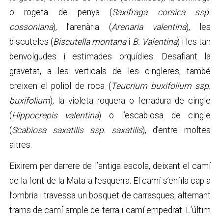
o rogeta de penya (
Saxifraga corsica ssp.
cossoniana
), l’arenària (
Arenaria valentina
), les
biscuteles (
Biscutella montana
i
B. Valentina
) i les tan
benvolgudes i estimades orquídies. Desafiant la
gravetat, a les verticals de les cingleres, també
creixen el poliol de roca (
Teucrium buxifolium ssp.
buxifolium
), la violeta roquera o ferradura de cingle
(
Hippocrepis valentina
) o l’escabiosa de cingle
(
Scabiosa saxatilis ssp. saxatilis
), d’entre moltes
altres.
Eixirem per darrere de l’antiga escola, deixant el camí
de la font de la Mata a l’esquerra. El camí s’enfila cap a
l’ombria i travessa un bosquet de carrasques, alternant
trams de camí ample de terra i camí empedrat. L’últim