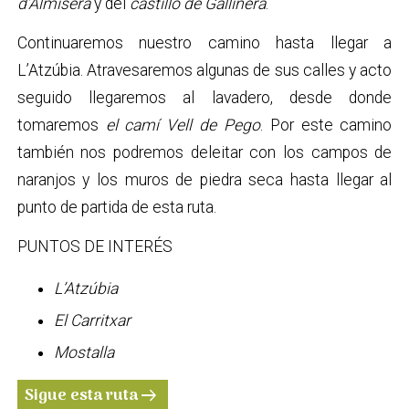
d’Almiserà
y del
castillo de Gallinera
.
Continuaremos nuestro camino hasta llegar a
L’Atzúbia. Atravesaremos algunas de sus calles y acto
seguido llegaremos al lavadero, desde donde
tomaremos
el camí Vell de Pego
. Por este camino
también nos podremos deleitar con los campos de
naranjos y los muros de piedra seca hasta llegar al
punto de partida de esta ruta.
PUNTOS DE INTERÉS
L’Atzúbia
El Carritxar
Mostalla
Sigue esta ruta
arrow_right_alt