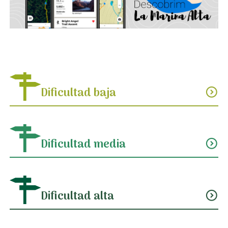
Dificultad baja
expand_circle_down
Dificultad media
expand_circle_down
Dificultad alta
expand_circle_down