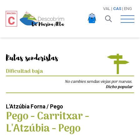
VAL
|
CAS
|
ENG
Open 
Rutas senderistas
Dificultad baja
No cambies sendas viejas por nuevas.
Dicho popular
L'Atzúbia Forna / Pego
Pego - Carritxar -
L'Atzúbia - Pego