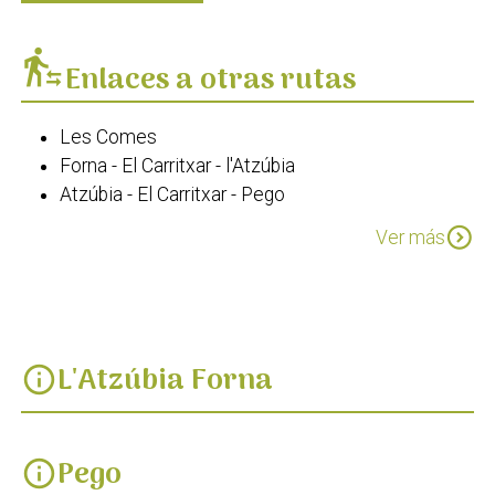
transfer_within_a_station
Enlaces a otras rutas
Les Comes
Forna - El Carritxar - l'Atzúbia
Atzúbia - El Carritxar - Pego
Ruta circular serra de Mostalla
expand_circle_down
Ver más
Camí de l'Alba. Pego - Forna
L'Atzúbia Forna
info
Pego
info