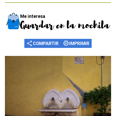
Me interesa
Guardar en la mochila
share
print
COMPARTIR
IMPRIMIR