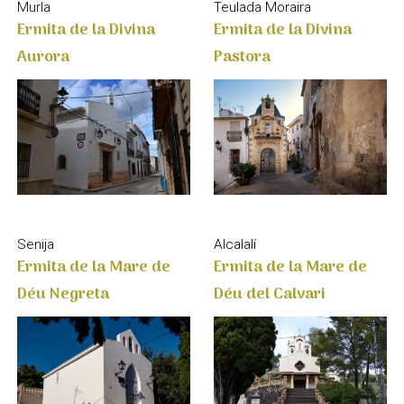
Ermita de la Divina
Ermita de la Divina
Pastora
Aurora
Senija
Alcalalí
Ermita de la Mare de
Ermita de la Mare de
Déu Negreta
Déu del Calvari