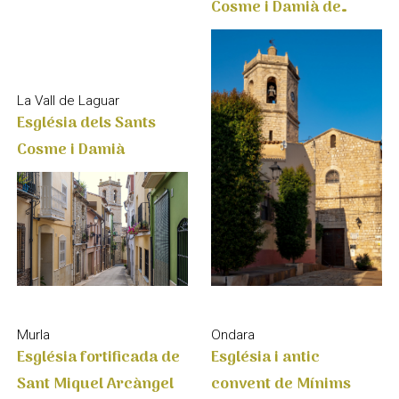
Llíber
La Vall de Laguar
Església dels Sants
Cosme i Damià
Ondara
Murla
Església i antic
Església fortificada de
convent de Mínims
Sant Miquel Arcàngel