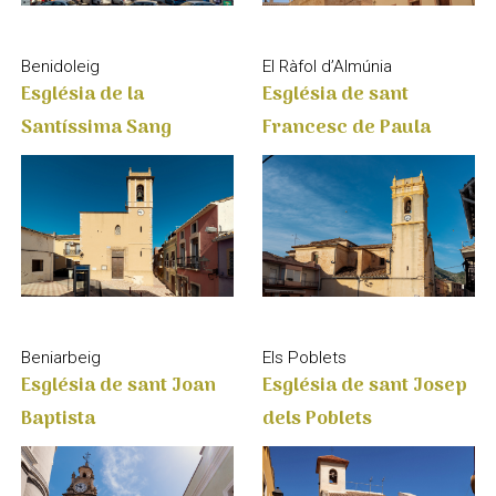
Benidoleig
El Ràfol d’Almúnia
Església de la
Església de sant
Santíssima Sang
Francesc de Paula
Beniarbeig
Els Poblets
Església de sant Joan
Església de sant Josep
Baptista
dels Poblets