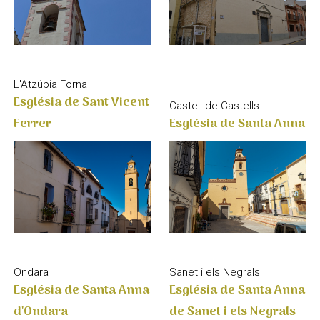
L'Atzúbia Forna
Església de Sant Vicent
Castell de Castells
Església de Santa Anna
Ferrer
Sanet i els Negrals
Ondara
Església de Santa Anna
Església de Santa Anna
de Sanet i els Negrals
d'Ondara