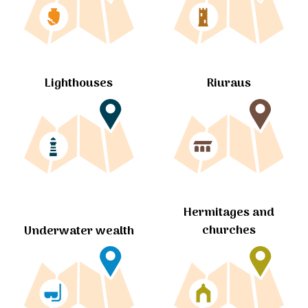
Lighthouses
Riuraus
Hermitages and
churches
Underwater wealth