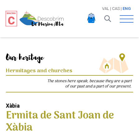
VAL
|
CAS
|
ENG
Open 
Our heritage
Hermitages and churches
The stones here speak, because they are a part
of our past and a part of our present.
Xàbia
Ermita de Sant Joan de
Xàbia