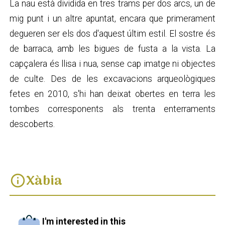
La nau està dividida en tres trams per dos arcs, un de
mig punt i un altre apuntat, encara que primerament
degueren ser els dos d'aquest últim estil. El sostre és
de barraca, amb les bigues de fusta a la vista. La
capçalera és llisa i nua, sense cap imatge ni objectes
de culte. Des de les excavacions arqueològiques
fetes en 2010, s'hi han deixat obertes en terra les
tombes corresponents als trenta enterraments
descoberts.
Xàbia
info
I'm interested in this